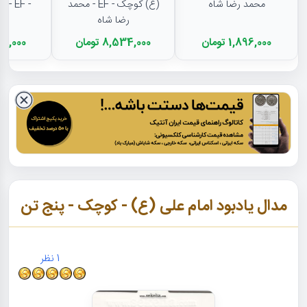
محمد رضا شاه
(ع) کوچک - EF - محمد
- EF - محمد رضا شاه
رضا شاه
1,896,000 تومان
8,534,000 تومان
3,163,000
مدال یادبود امام علی (ع) - کوچک - پنج تن
1
نظر