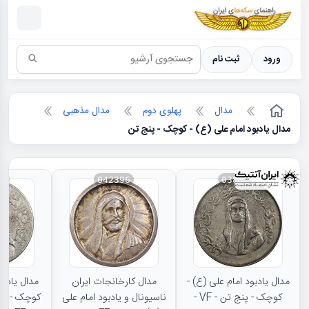
سکه ها ؛ راهنمای سکه شناسی
ورود
ثبت نام
مدال
پهلوی دوم
مدال مذهبی
مدال یادبود امام علی (ع) - کوچک - پنج تن
70
042396
038071
مدال یادبود امام علی (ع) -
مدال کارخانجات ایران
مدال یادبو
کوچک - پنج تن - VF -
ناسیونال و یادبود امام علی
کوچک - نو