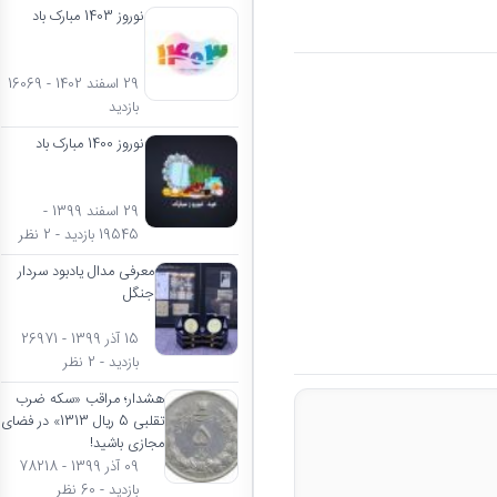
نوروز 1403 مبارک باد
29 اسفند 1402 - 16069
بازدید
نوروز 1400 مبارک باد
29 اسفند 1399 -
19545 بازدید - 2 نظر
معرفی مدال یادبود سردار
جنگل
15 آذر 1399 - 26971
بازدید - 2 نظر
هشدار؛ مراقب «سکه ضرب
تقلبی 5 ریال 1313» در فضای
مجازی باشید!
09 آذر 1399 - 78218
بازدید - 60 نظر