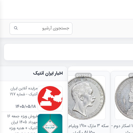
اخبار ایران آنتیک
093964
0
مزایده آنلاین ایران
آنتیک - شماره 197
1405/05/18
نتایج بیشتر...
فروش ویژه جمعه 16
مهرداد 1405 ایران
سکه 2 کرون 1897 اسکار دوم -
سکه 3 مارک 1910 ویلیام دوم -
آنتیک + هدیه ویژه