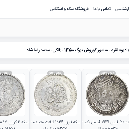
ارشناسی
تماس با ما
فروشگاه سکه و اسکناس
ود نقره - منشور کوروش بزرگ 1350 -بانکی- محمد رضا شاه
93965
093966
093967
سکه 50 فلس 1931 فیصل یکم -
سکه 1 پزو 1944 ایالات متحده -