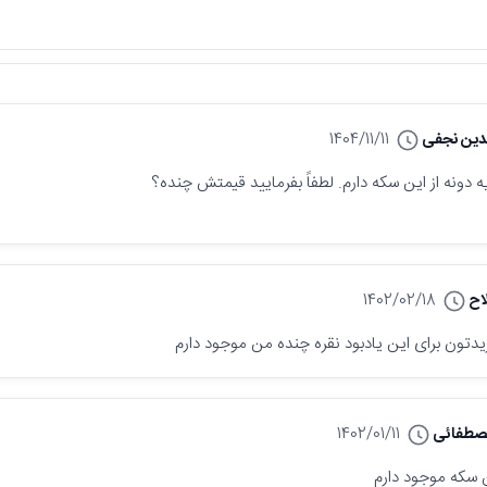
لدین نجفی
1404/11/11
دونه از این سکه دارم. لطفاً بفرمایید قیمتش چنده؟
اح
1402/02/18
دتون برای این یادبود نقره چنده من موجود دارم
صطفائی
1402/01/11
ن سکه موجود دارم