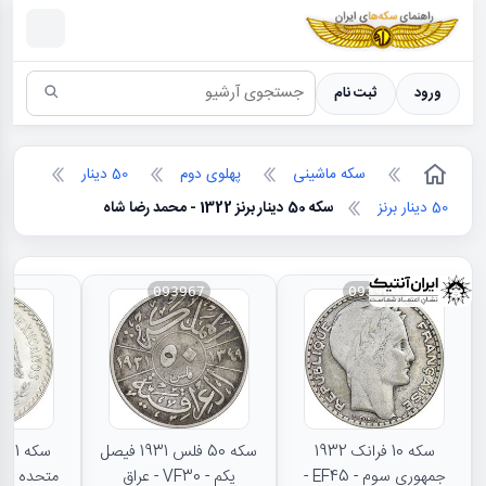
سکه ها ؛ راهنمای سکه شناسی
ورود
ثبت نام
سکه ماشینی
پهلوی دوم
50 دینار
50 دینار برنز
سکه 50 دینار برنز 1322 - محمد رضا شاه
66
093967
093968
سکه 10 فرانک 1932
سکه 50 فلس 1931 فیصل
جمهوری سوم - EF45 -
یکم - VF30 - عراق
متحده - MS62 - مکزیک