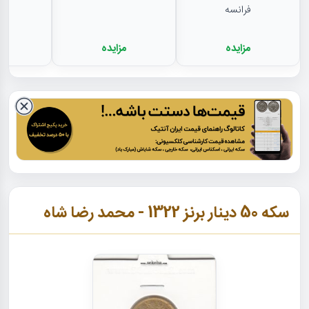
فرانسه
مزایده
مزایده
م
سکه 50 دینار برنز 1322 - محمد رضا شاه