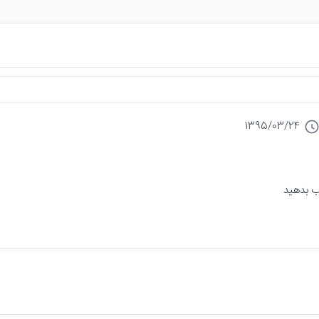
1395/03/24
 بدهید