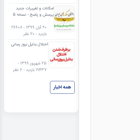
امکانات و تغییرات جدید
پرسش و پاسخ - نسخه 5
20 آبان 1399 - 26608
بازدید - 20 نظر
اختلال بدلیل بروز رسانی
25 شهریور 1399 -
19437 بازدید - 6 نظر
همه اخبار