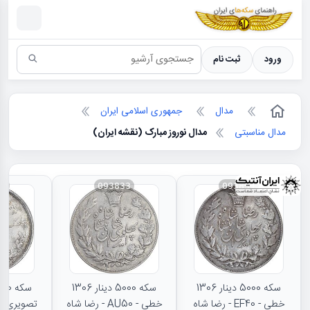
سکه ها ؛ راهنمای سکه شناسی
ورود
ثبت نام
مدال
جمهوری اسلامی ایران
مدال مناسبتی
مدال نوروز مبارک (نقشه ایران)
31
093833
093834
سکه 5000 دینار 1306
سکه 5000 دینار 1306
خطی - EF40 - رضا شاه
خطی - AU50 - رضا شاه
تصویری - 