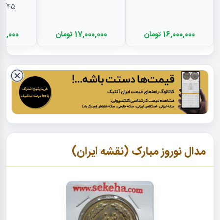
EF45 - رضا شا
16,000,000 تومان
17,000,000 تومان
11,500,000
مدال نوروز مبارک (نقشه ایران)