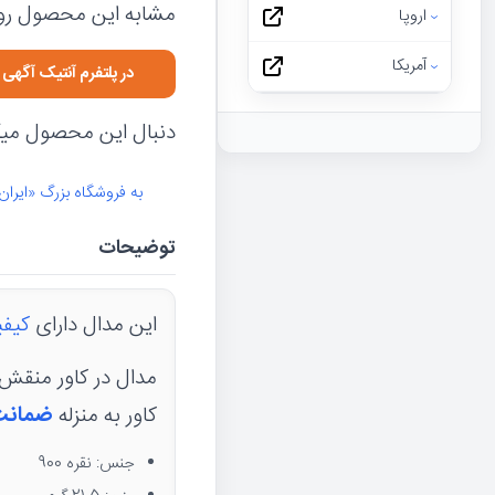
مشابه این محصول رو 
اروپا
آمریکا
در پلتفرم آنتیک آگه
دنبال این محصول میگر
به فروشگاه بزرگ «ایران
توضیحات
این مدال دارای
کیفی
کاور به منزله
ضمانت
جنس: نقره 900