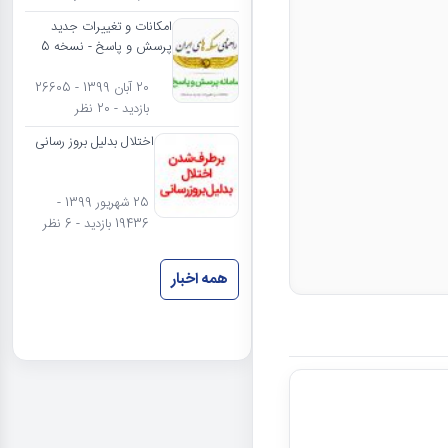
امکانات و تغییرات جدید
پرسش و پاسخ - نسخه 5
20 آبان 1399 - 26605
بازدید - 20 نظر
اختلال بدلیل بروز رسانی
25 شهریور 1399 -
19436 بازدید - 6 نظر
همه اخبار