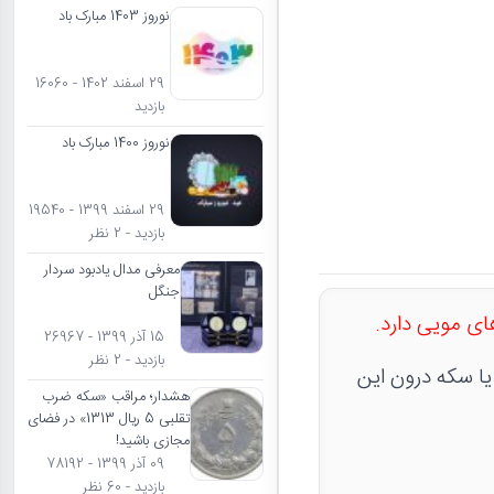
نوروز 1403 مبارک باد
29 اسفند 1402 - 16060
بازدید
نوروز 1400 مبارک باد
29 اسفند 1399 - 19540
بازدید - 2 نظر
معرفی مدال یادبود سردار
جنگل
ی مویی دارد.
15 آذر 1399 - 26967
بازدید - 2 نظر
د. وجود مدال یا سکه درون این
هشدار؛ مراقب «سکه ضرب
تقلبی 5 ریال 1313» در فضای
مجازی باشید!
09 آذر 1399 - 78192
بازدید - 60 نظر