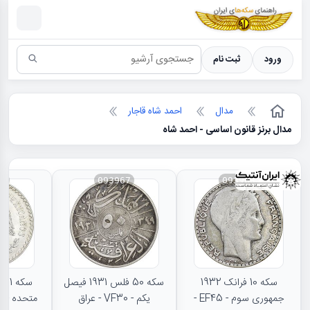
سکه ها ؛ راهنمای سکه شناسی
ورود
ثبت نام
مدال
احمد شاه قاجار
مدال برنز قانون اساسی - احمد شاه
66
093967
093968
سکه 10 فرانک 1932
سکه 50 فلس 1931 فیصل
جمهوری سوم - EF45 -
یکم - VF30 - عراق
متحده - MS62 - مکزیک