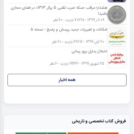
هشدار؛ مراقب «سکه ضرب تقلبی 5 ریال 1313» در فضای مجازی
باشید!
09 آذر 1399 - 78218 بازدید - 60 نظر
امکانات و تغییرات جدید پرسش و پاسخ - نسخه 5
20 آبان 1399 - 26616 بازدید - 20 نظر
اختلال بدلیل بروز رسانی
25 شهریور 1399 - 19442 بازدید - 6 نظر
همه اخبار
فروش کتاب تخصصی و تاریخی