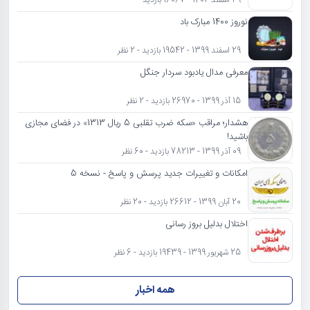
نوروز 1400 مبارک باد
29 اسفند 1399 - 19542 بازدید - 2 نظر
معرفی مدال یادبود سردار جنگل
15 آذر 1399 - 26970 بازدید - 2 نظر
هشدار؛ مراقب «سکه ضرب تقلبی 5 ریال 1313» در فضای مجازی
باشید!
09 آذر 1399 - 78213 بازدید - 60 نظر
امکانات و تغییرات جدید پرسش و پاسخ - نسخه 5
20 آبان 1399 - 26612 بازدید - 20 نظر
اختلال بدلیل بروز رسانی
25 شهریور 1399 - 19439 بازدید - 6 نظر
همه اخبار