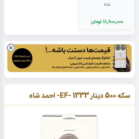
شاه
11,800,000 تومان
سکه 500 دینار 1333 -EF- احمد شاه