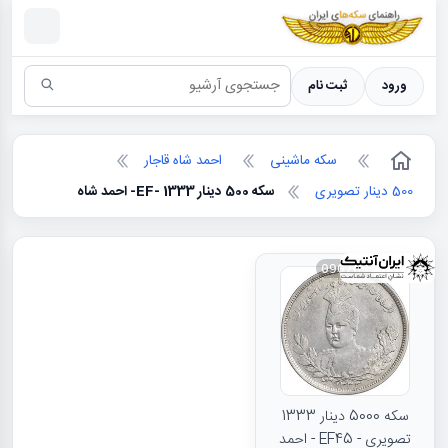
سکه ها ؛ راهنمای سکه شناسی
ورود
ثبت نام
سکه ماشینی
احمد شاه قاجار
500 دینار تصویری
سکه 500 دینار 1333 -EF- احمد شاه
090769
سکه 5000 دینار 1333
تصویری - EF45 - احمد