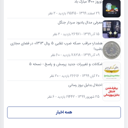
نوروز 1400 مبارک باد
29 اسفند 1399 - 19545 بازدید - 2 نظر
معرفی مدال یادبود سردار جنگل
15 آذر 1399 - 26971 بازدید - 2 نظر
هشدار؛ مراقب «سکه ضرب تقلبی 5 ریال 1313» در فضای مجازی
باشید!
09 آذر 1399 - 78218 بازدید - 60 نظر
امکانات و تغییرات جدید پرسش و پاسخ - نسخه 5
20 آبان 1399 - 26616 بازدید - 20 نظر
اختلال بدلیل بروز رسانی
25 شهریور 1399 - 19442 بازدید - 6 نظر
همه اخبار