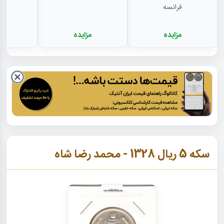
فرانسه
مزایده
مزایده
م
سکه 5 ریال 1328 - محمد رضا شاه