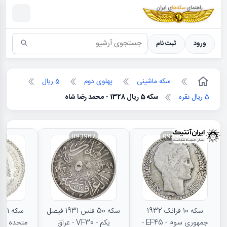
سکه ها ؛ راهنمای سکه شناسی
ورود
ثبت نام
سکه ماشینی
پهلوی دوم
5 ریال
5 ریال نقره
سکه 5 ریال 1328 - محمد رضا شاه
66
093967
093968
سکه 10 فرانک 1932
سکه 50 فلس 1931 فیصل
جمهوری سوم - EF45 -
یکم - VF30 - عراق
متحده - MS62 - مکزیک