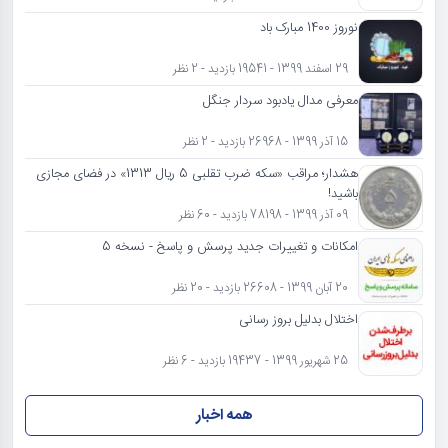
نوروز 1400 مبارک باد
29 اسفند 1399 - 19541 بازدید - 2 نظر
معرفی مدال یادبود سردار جنگل
15 آذر 1399 - 26968 بازدید - 2 نظر
هشدار؛ مراقب «سکه ضرب تقلبی 5 ریال 1313» در فضای مجازی
باشید!
09 آذر 1399 - 78198 بازدید - 60 نظر
امکانات و تغییرات جدید پرسش و پاسخ - نسخه 5
20 آبان 1399 - 26608 بازدید - 20 نظر
اختلال بدلیل بروز رسانی
25 شهریور 1399 - 19437 بازدید - 6 نظر
همه اخبار