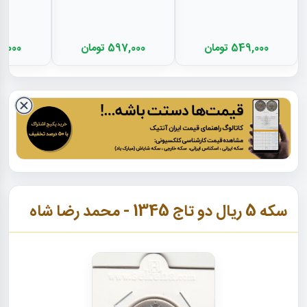
549,000 تومان
597,000 تومان
404,000 
سکه 5 ریال دو تاج 1345 - محمد رضا شاه