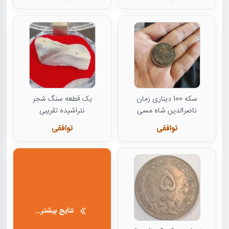
سکه 100 دیناری زمان
یک قطعه سنگ شجر
ناصرالدین شاه مسی
نتراشیده تقریبی
توافقی
توافقی
نتایج بیشتر...