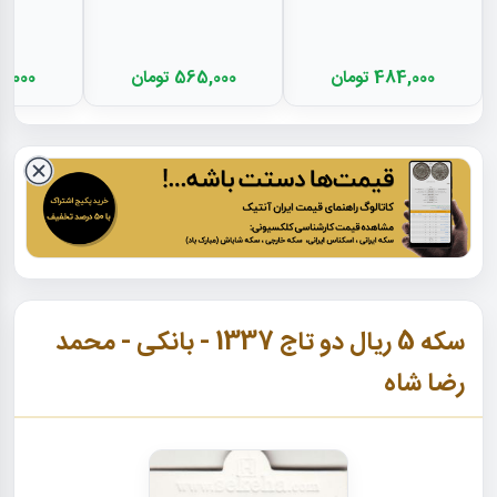
484,000 تومان
565,000 تومان
372,000 
سکه 5 ریال دو تاج 1337 - بانکی - محمد
رضا شاه