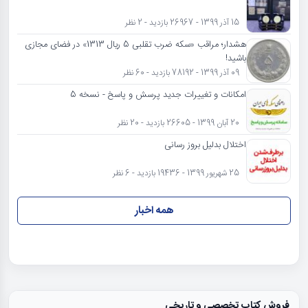
15 آذر 1399 - 26967 بازدید - 2 نظر
هشدار؛ مراقب «سکه ضرب تقلبی 5 ریال 1313» در فضای مجازی
باشید!
09 آذر 1399 - 78192 بازدید - 60 نظر
امکانات و تغییرات جدید پرسش و پاسخ - نسخه 5
20 آبان 1399 - 26605 بازدید - 20 نظر
اختلال بدلیل بروز رسانی
25 شهریور 1399 - 19436 بازدید - 6 نظر
همه اخبار
فروش کتاب تخصصی و تاریخی