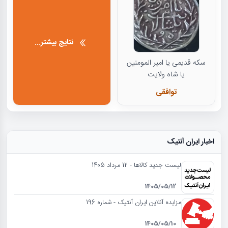
نتایج بیشتر...
سکه قدیمی یا امیر المومنین
یا شاه ولایت
توافقی
اخبار ایران آنتیک
لیست جدید کالاها - 12 مرداد 1405
1405/05/12
مزایده آنلاین ایران آنتیک - شماره 196
1405/05/10