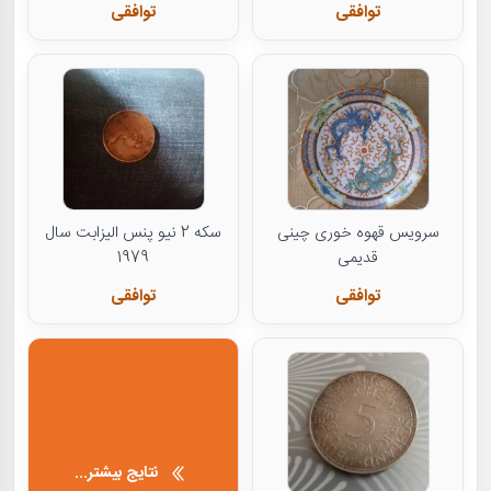
توافقی
توافقی
سرویس قهوه خوری چینی
سکه 2 نیو پنس الیزابت سال
قدیمی
1979
توافقی
توافقی
نتایج بیشتر...