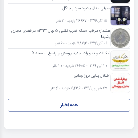
معرفی مدال یادبود سردار جنگل
15 آذر 1399 - 26967 بازدید - 2 نظر
هشدار؛ مراقب «سکه ضرب تقلبی 5 ریال 1313» در فضای مجازی
باشید!
09 آذر 1399 - 78192 بازدید - 60 نظر
امکانات و تغییرات جدید پرسش و پاسخ - نسخه 5
20 آبان 1399 - 26605 بازدید - 20 نظر
اختلال بدلیل بروز رسانی
25 شهریور 1399 - 19436 بازدید - 6 نظر
همه اخبار