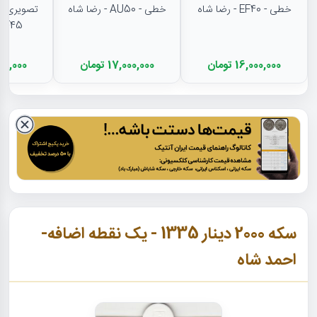
خطی - EF40 - رضا شاه
خطی - AU50 - رضا شاه
تصویری - 
EF45 - رضا شا
16,000,000 تومان
17,000,000 تومان
11,500,000
سکه 2000 دینار 1335 - یک نقطه اضافه-
احمد شاه