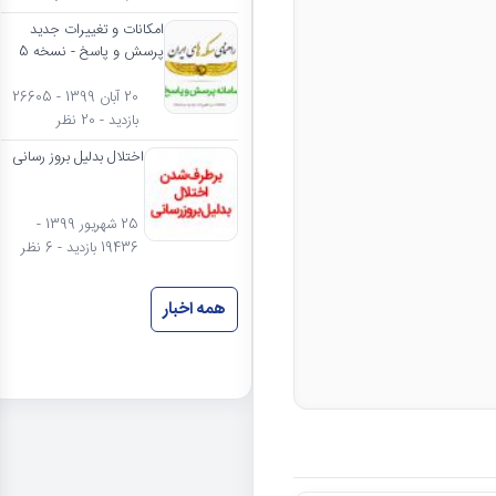
امکانات و تغییرات جدید
پرسش و پاسخ - نسخه 5
20 آبان 1399 - 26605
بازدید - 20 نظر
اختلال بدلیل بروز رسانی
25 شهریور 1399 -
19436 بازدید - 6 نظر
همه اخبار