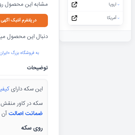
مشابه این محصول رو 
اروپا
آمریکا
در پلتفرم آنتیک آگه
دنبال این محصول میگر
به فروشگاه بزرگ «ایران
توضیحات
این سکه دارای
کیفی
سکه در کاور منقش به آرم www.sekeha.com به فروش می رسد. وجود سکه 
ضمانت اصالت
آن ت
روی سکه