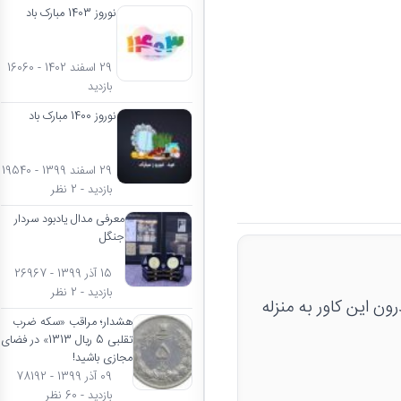
نوروز 1403 مبارک باد
29 اسفند 1402 - 16060
بازدید
نوروز 1400 مبارک باد
29 اسفند 1399 - 19540
بازدید - 2 نظر
معرفی مدال یادبود سردار
جنگل
15 آذر 1399 - 26967
بازدید - 2 نظر
هشدار؛ مراقب «سکه ضرب
تقلبی 5 ریال 1313» در فضای
مجازی باشید!
09 آذر 1399 - 78192
بازدید - 60 نظر