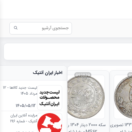
اخبار ایران آنتیک
093829
0
لیست جدید کالاها - 12
مرداد 1405
1405/05/12
نتایج بیشتر...
مزایده آنلاین ایران
آنتیک - شماره 196
سکه 5000 دینار 1335 تصویری
سکه 2000 دینار 1304 رایج -