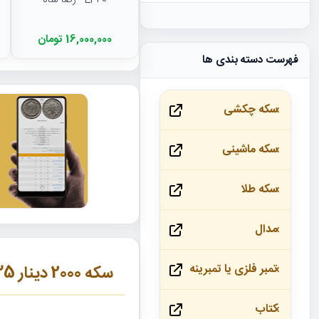
EF40 - رضا شاه
16,000,000 تومان
فهرست دسته بندی ها
سکه چکشی
سکه ماشینی
سکه طلا
مدال
تمبر فلزی یا تمبرینه
سکه 2000 دینار 1335 سایز بزرگ -تاج بدون منگول- احمد شاه
کتاب