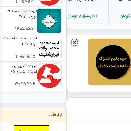
MS62 - رضا شاه
1405/05/10
فروش ویژه جمعه 9
8,500,000 تومان
مهرداد 1405
1405/05/09
لیست جدید کالاها - 5
مرداد 1405
1405/05/05
مزایده آنلاین ایران
آنتیک - شماره 195
1405/05/04
تبلیغات