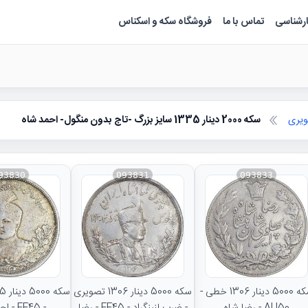
ارشناسی
تماس با ما
فروشگاه سکه و اسکناس
سکه 2000 دینار 1335 سایز بزرگ -تاج بدون منگول- احمد شاه
93830
093831
093833
سکه 5000 دینار 1306 خطی -
سکه 5000 دینار 1306 تصویری