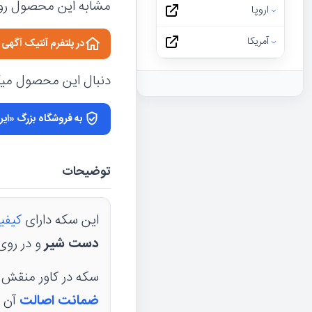
مشابه این محصول رو 
اروپا
آمریکا
در پلتفرم آنتیک آگه
دنبال این محصول میگر
به فروشگاه بزرگ «ایر
توضیحات
این سکه دارای
کیفی
دست شیر
و در روی
سکه در کاور منقش به آرم www.sekeha.com به فروش می رسد. وجود سکه 
ضمانت اصالت
آن ت