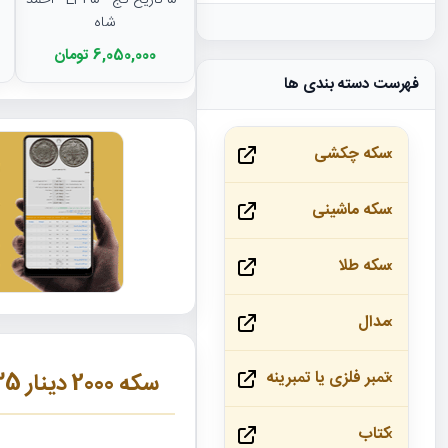
- 5 تاریخ کج - EF45 - احمد
شاه
6,050,000 تومان
فهرست دسته بندی ها
سکه چکشی
سکه ماشینی
سکه طلا
مدال
تمبر فلزی یا تمبرینه
سکه 2000 دینار 1335 - دو نقطه اضافه- احمد شاه
کتاب