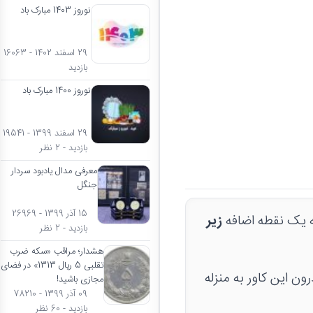
نوروز 1403 مبارک باد
29 اسفند 1402 - 16063
بازدید
نوروز 1400 مبارک باد
29 اسفند 1399 - 19541
بازدید - 2 نظر
معرفی مدال یادبود سردار
جنگل
15 آذر 1399 - 26969
یک نقطه اضافه
زیر
بازدید - 2 نظر
هشدار؛ مراقب «سکه ضرب
تقلبی 5 ریال 1313» در فضای
مجازی باشید!
09 آذر 1399 - 78210
بازدید - 60 نظر