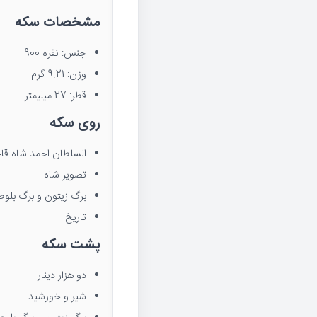
مشخصات سکه
جنس: نقره 900
وزن: 9.21 گرم
قطر: 27 میلیمتر
روی سکه
السلطان احمد شاه قاج
تصویر شاه
برگ زیتون و برگ بلوط
تاریخ
پشت سکه
دو هزار دینار
شیر و خورشید