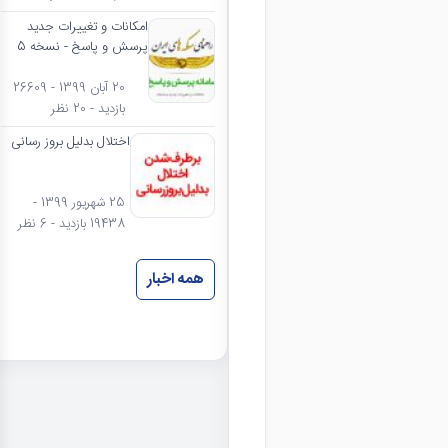
امکانات و تغییرات جدید
پرسش و پاسخ - نسخه 5
20 آبان 1399 - 26609
بازدید - 20 نظر
اختلال بدلیل بروز رسانی
25 شهریور 1399 -
19438 بازدید - 6 نظر
همه اخبار