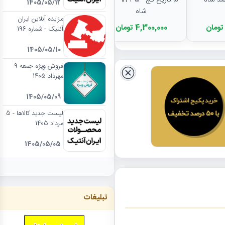
- 5 تاریخ کج - VF35 - احمد
1405/05/12
شاه
مزایده آنلاین ایران
4,300,000 تومان
آنتیک - شماره 196
1405/05/10
فروش ویژه جمعه 9
مهرداد 1405
1405/05/09
لیست جدید کالاها - 5
مرداد 1405
1405/05/05
تبلیغات