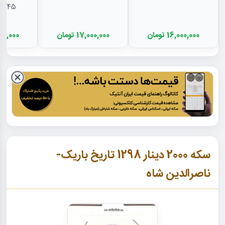
EF45 - رضا شا
16,000,000 تومان
17,000,000 تومان
11,500,000
سکه 2000 دینار 1298 تاریخ باریک-
ناصرالدین شاه