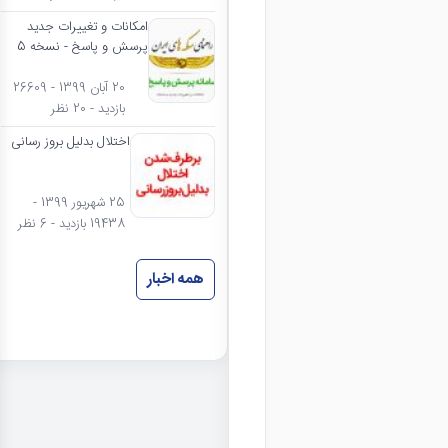
امکانات و تغییرات جدید
پرسش و پاسخ - نسخه 5
20 آبان 1399 - 26609
بازدید - 20 نظر
اختلال بدلیل بروز رسانی
25 شهریور 1399 -
19438 بازدید - 6 نظر
همه اخبار