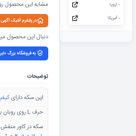
مشابه این محصول رو 
اروپا
آمریکا
در پلتفرم آنتیک آگه
دنبال این محصول میگر
به فروشگاه بزرگ «ایر
توضیحات
این سکه دارای
کیفی
حرف L روی روبان برگ بلوط و زیتون نشانگر این است که این سکه ضرب لنینگراد می باشد.
سکه در کاور منقش به آرم www.sekeha.com به فروش می رسد. وجود سکه 