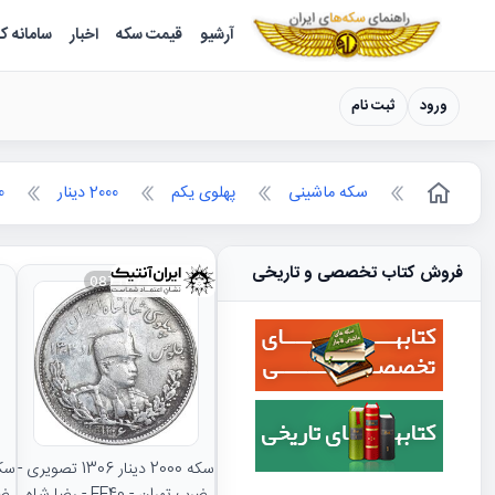
سکه ها ؛ راهنمای سکه شناسی
آرشیو
قیمت سکه
اخبار
سامانه ک
ورود
ثبت نام
سکه ماشینی
پهلوی یکم
2000 دینار
000
فروش کتاب تخصصی و تاریخی
087167
سکه 2000 دینار 1306 تصویری -