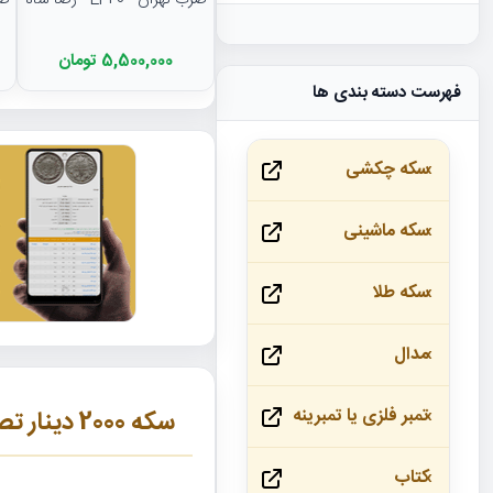
ضرب تهران - EF40 - رضا شاه
ضرب 
5,500,000 تومان
فهرست دسته بندی ها
سکه چکشی
سکه ماشینی
سکه طلا
مدال
تمبر فلزی یا تمبرینه
سکه 2000 دینار تصویری 1306 ضرب لنینگراد -بانکی- رضا شاه
کتاب