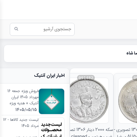
اخبار ایران آنتیک
091482
0
فروش ویژه جمعه 16
مهرداد 1405 ایران
آنتیک + هدیه ویژه
1405/05/15
نتایج بیشتر...
لیست جدید کالاها - 12
مرداد 1405
سکه 2000 دینار 1306 تصویری -
سکه 2000 دینار 1306 تصویری -