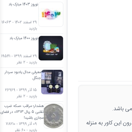
نوروز 1403 مبارک باد
29 اسفند 1402 - 16063
بازدید
نوروز 1400 مبارک باد
29 اسفند 1399 - 19541
بازدید - 2 نظر
معرفی مدال یادبود سردار
جنگل
15 آذر 1399 - 26969
بازدید - 2 نظر
هشدار؛ مراقب «سکه ضرب
تقلبی 5 ریال 1313» در فضای
مجازی باشید!
09 آذر 1399 - 78210
بازدید - 60 نظر