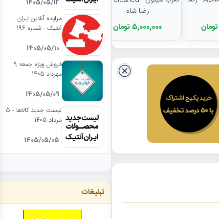
ضرب لنینگراد - AU55 - رضا
ضرب هیتون - EF - cleaned -
1405/05/12
رضا شاه
مزایده آنلاین ایران
5,000,000 تومان
آنتیک - شماره 196
1405/05/10
فروش ویژه جمعه 9
مهرداد 1405
1405/05/09
لیست جدید کالاها - 5
مرداد 1405
1405/05/05
تبلیغات