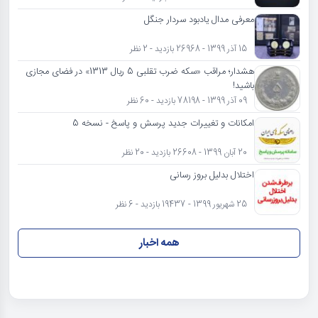
معرفی مدال یادبود سردار جنگل
15 آذر 1399 - 26968 بازدید - 2 نظر
هشدار؛ مراقب «سکه ضرب تقلبی 5 ریال 1313» در فضای مجازی
باشید!
09 آذر 1399 - 78198 بازدید - 60 نظر
امکانات و تغییرات جدید پرسش و پاسخ - نسخه 5
20 آبان 1399 - 26608 بازدید - 20 نظر
اختلال بدلیل بروز رسانی
25 شهریور 1399 - 19437 بازدید - 6 نظر
همه اخبار