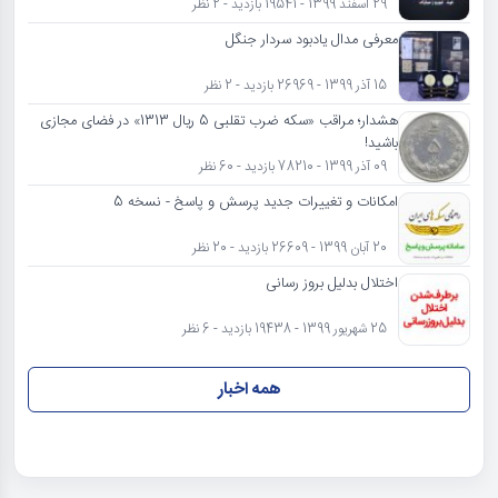
29 اسفند 1399 - 19541 بازدید - 2 نظر
معرفی مدال یادبود سردار جنگل
15 آذر 1399 - 26969 بازدید - 2 نظر
هشدار؛ مراقب «سکه ضرب تقلبی 5 ریال 1313» در فضای مجازی
باشید!
09 آذر 1399 - 78210 بازدید - 60 نظر
امکانات و تغییرات جدید پرسش و پاسخ - نسخه 5
20 آبان 1399 - 26609 بازدید - 20 نظر
اختلال بدلیل بروز رسانی
25 شهریور 1399 - 19438 بازدید - 6 نظر
همه اخبار