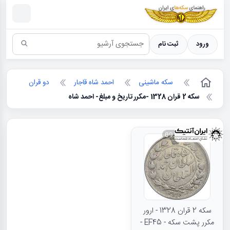
سکه ها ؛ راهنمای سکه شناسی
ورود
ثبت نام
سکه ماشینی
احمد شاه قاجار
دو قران
سکه 2 قران 1328 -مکرر تاریخ و مبلغ- احمد شاه
093086
سکه 2 قران 1328 - ارور
مکرر پشت سکه - EF45 -