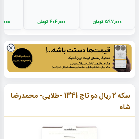
597,000 تومان
404,000 تومان
243,000 
سکه 2 ریال دو تاج 1341 -طلایی- محمدرضا
شاه