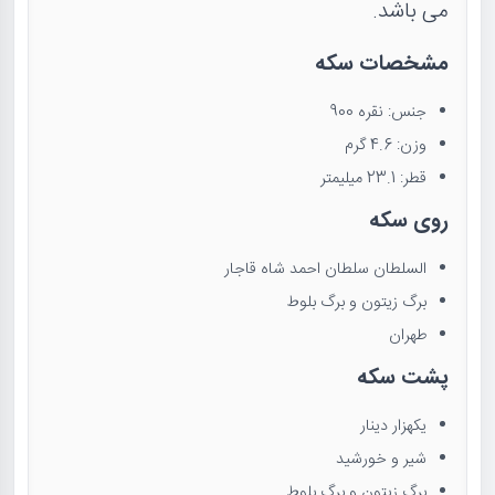
می باشد.
مشخصات سکه
جنس: نقره 900
وزن: 4.6 گرم
قطر: 23.1 میلیمتر
روی سکه
السلطان سلطان احمد شاه قاجار
برگ زیتون و برگ بلوط
طهران
پشت سکه
یکهزار دینار
شیر و خورشید
برگ زیتون و برگ بلوط