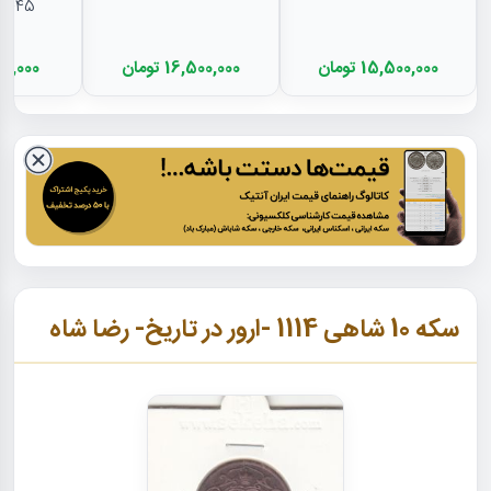
EF45 - رضا شا
15,500,000 تومان
16,500,000 تومان
11,000,000
سکه 10 شاهی 1114 -ارور در تاریخ- رضا شاه