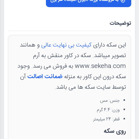
به فروشگاه بزرگ «ایران آنتیک» سر بزن
توضیحات
این سکه دارای
کیفیت بی نهایت عالی
و همانند
تصویر میباشد. سکه در کاور منقش به آرم
www.sekeha.com به فروش می رسد. وجود
سکه درون این کاور به منزله
ضمانت اصالت
آن
توسط سایت سکه ها می باشد.
جنس: مس
وزن: 4.4 گرم
قطر: 24 میلیمتر
روی سکه