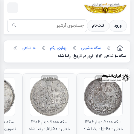
سکه ها ؛ راهنمای سکه شناسی
ورود
ثبت نام
سکه ماشینی
پهلوی یکم
10 شاهی
سکه 10 شاهی 1114 -ارور در تاریخ- رضا شاه
31
093833
093834
سکه 5000 دینار 1306
سکه 5000 دینار 1306
خطی - EF40 - رضا شاه
خطی - AU50 - رضا شاه
تصویری - 