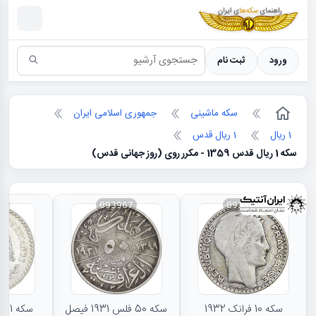
سکه ها ؛ راهنمای سکه شناسی
ورود
ثبت نام
سکه ماشینی
جمهوری اسلامی ایران
1 ریال
1 ریال قدس
سکه 1 ریال قدس 1359 - مکرر روی (روز جهانی قدس)
66
093967
093968
سکه 10 فرانک 1932
سکه 50 فلس 1931 فیصل