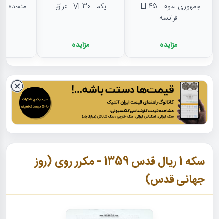
جمهوری سوم - EF45 -
یکم - VF30 - عراق
متحده - MS62 - مکزیک
فرانسه
مزایده
مزایده
م
سکه 1 ریال قدس 1359 - مکرر روی (روز
جهانی قدس)