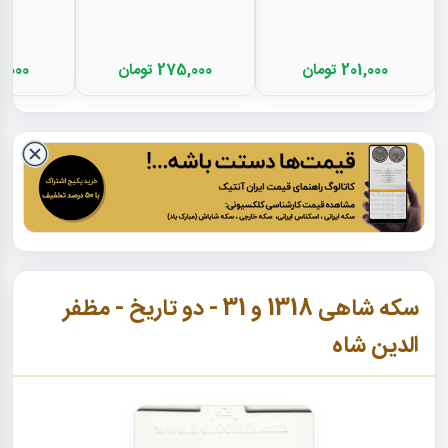
201,000 تومان
275,000 تومان
600,000 
سکه شاهی 1318 و 31 - دو تاریخ - مظفر
الدین شاه