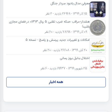
معرفی مدال یادبود سردار جنگل
15 آذر 1399 - 26968 بازدید - 2 نظر
هشدار؛ مراقب «سکه ضرب تقلبی 5 ریال 1313» در فضای مجازی
باشید!
09 آذر 1399 - 78198 بازدید - 60 نظر
امکانات و تغییرات جدید پرسش و پاسخ - نسخه 5
20 آبان 1399 - 26608 بازدید - 20 نظر
اختلال بدلیل بروز رسانی
25 شهریور 1399 - 19437 بازدید - 6 نظر
همه اخبار