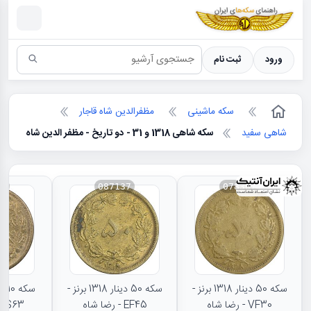
سکه ها ؛ راهنمای سکه شناسی
ورود
ثبت نام
سکه ماشینی
مظفرالدین شاه قاجار
شاهی سفید
سکه شاهی 1318 و 31 - دو تاریخ - مظفر الدین شاه
71
087137
078367
سکه 50 دینار 1318 برنز -
سکه 50 دینار 1318 برنز -
VF30 - رضا شاه
EF45 - رضا شاه
MS63 - رضا ش