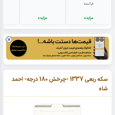
فرانسه
مزایده
مزایده
م
سکه ربعی 1337 -چرخش 180 درجه- احمد
شاه