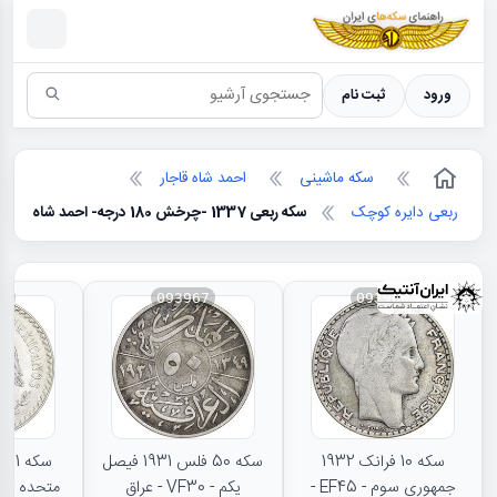
سکه ها ؛ راهنمای سکه شناسی
ورود
ثبت نام
سکه ماشینی
احمد شاه قاجار
ربعی دایره کوچک
سکه ربعی 1337 -چرخش 180 درجه- احمد شاه
66
093967
093968
سکه 10 فرانک 1932
سکه 50 فلس 1931 فیصل
جمهوری سوم - EF45 -
یکم - VF30 - عراق
متحده - MS62 - مکزیک