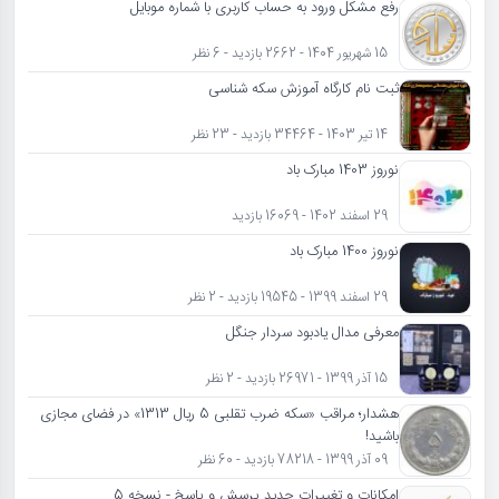
رفع مشکل ورود به حساب کاربری با شماره موبایل
15 شهریور 1404 - 2662 بازدید - 6 نظر
ثبت نام کارگاه آموزش سکه شناسی
14 تیر 1403 - 34464 بازدید - 23 نظر
نوروز 1403 مبارک باد
29 اسفند 1402 - 16069 بازدید
نوروز 1400 مبارک باد
29 اسفند 1399 - 19545 بازدید - 2 نظر
معرفی مدال یادبود سردار جنگل
15 آذر 1399 - 26971 بازدید - 2 نظر
هشدار؛ مراقب «سکه ضرب تقلبی 5 ریال 1313» در فضای مجازی
باشید!
09 آذر 1399 - 78218 بازدید - 60 نظر
امکانات و تغییرات جدید پرسش و پاسخ - نسخه 5