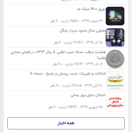
نوروز 1400 مبارک باد
29 اسفند 1399 - 19540 بازدید - 2 نظر
معرفی مدال یادبود سردار جنگل
15 آذر 1399 - 26967 بازدید - 2 نظر
هشدار؛ مراقب «سکه ضرب تقلبی 5 ریال 1313» در فضای مجازی
باشید!
09 آذر 1399 - 78192 بازدید - 60 نظر
امکانات و تغییرات جدید پرسش و پاسخ - نسخه 5
20 آبان 1399 - 26605 بازدید - 20 نظر
اختلال بدلیل بروز رسانی
25 شهریور 1399 - 19436 بازدید - 6 نظر
همه اخبار