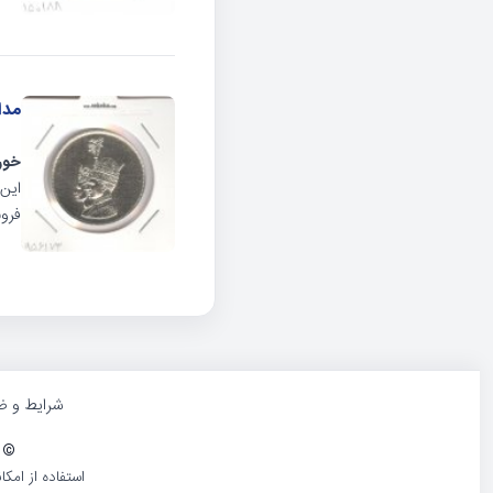
مدال 
خور
فروش
شرایط و ض
©
1386-1405 کلیه حقوق و محتوا
استفاده از امک