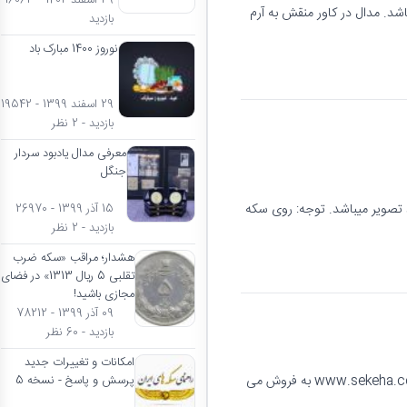
29 اسفند 1402 - 16063
شد. مدال در کاور منقش به آرم
بازدید
نوروز 1400 مبارک باد
29 اسفند 1399 - 19542
بازدید - 2 نظر
معرفی مدال یادبود سردار
جنگل
ا بانکی و همانند تصویر میباشد. توجه: روی سکه
15 آذر 1399 - 26970
بازدید - 2 نظر
هشدار؛ مراقب «سکه ضرب
تقلبی 5 ریال 1313» در فضای
مجازی باشید!
09 آذر 1399 - 78212
بازدید - 60 نظر
امکانات و تغییرات جدید
این مدال دارای کیفیت بانکی و همانند تصویر میباشد. مدال در کاور منقش به آرم www.sekeha.com به فروش می
پرسش و پاسخ - نسخه 5