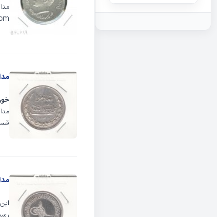
مدال
eha.com
مدال
خور
قسمت
مدال 
رسد.