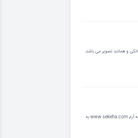
نکی و همانند تصویر می باشد.
این مدال دارای کیفیت بی نهایت عالی و همانند تصویر میباشد. مدال در کاور منقش به آرم www.sekeha.com به