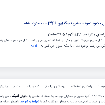
یادبود نقره - جشن تاجگذاری 1346 - محمدرضا شاه
شیدی
/
نقره 900
/
11.2 گرم
/
29.5 میلیمتر
 می رسد. وجود مدال یا سکه درون این کاور به...
ادامه
وابط
راهنمای استفاده
پرسش و پاسخ
تماس با ما
منابع
پذیرش
ی وب سایت سکه ها متعلق به «
ایران آنتیک
» می باش
انات و خدمات این وب سایت به معنای موافقت شما با
شرایط و ضوابط
راهنمای سکه ها