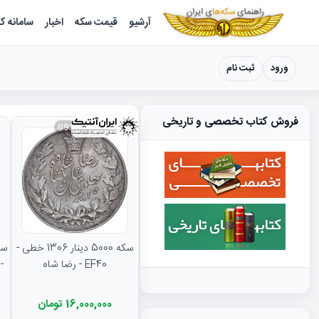
سکه ها ؛ راهنمای سکه شناسی
آرشیو
قیمت سکه
اخبار
سامانه ک
ورود
ثبت نام
فروش کتاب تخصصی و تاریخی
093834
سکه 5000 دینار 1306 خطی -
EF40 - رضا شاه
16,000,000 تومان