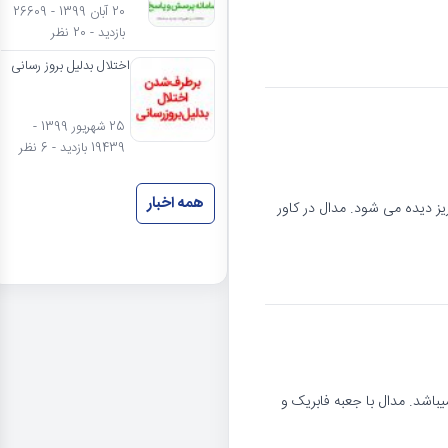
20 آبان 1399 - 26609
بازدید - 20 نظر
اختلال بدلیل بروز رسانی
25 شهریور 1399 -
19439 بازدید - 6 نظر
همه اخبار
ز دیده می شود. مدال در کاور
انند تصویر میباشد. مدال با جعبه فابریک و