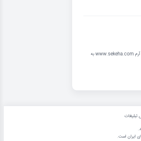
این مدال دارای کیفیت تقریبا بانکی و همانند تصویر می باشد. مدال در کاور منقش به آرم www.sekeha.com به
 تبلیغات
د.
ی ایران است.