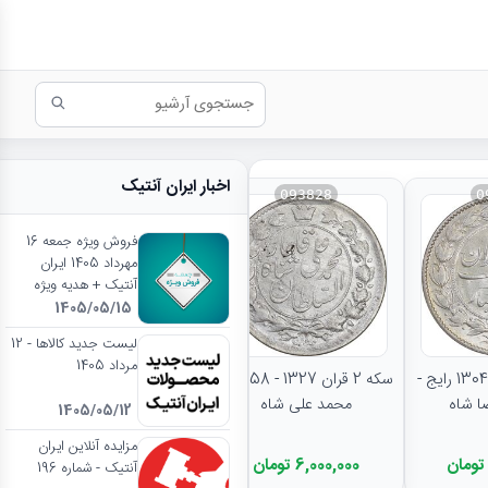
اخبار ایران آنتیک
093828
0
فروش ویژه جمعه 16
مهرداد 1405 ایران
آنتیک + هدیه ویژه
1405/05/15
نتایج بیشتر...
لیست جدید کالاها - 12
مرداد 1405
سکه 2000 دینار 1304 رایج -
سکه 2 قران 1327 - AU58 -
محمد علی شاه
1405/05/12
مزایده آنلاین ایران
6,000,000 تومان
آنتیک - شماره 196