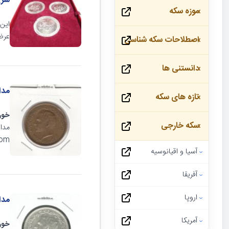
سری
موزه سکه
این 
عرضه
اصطلاحات سکه شناسی
دانستنی ها
مدا
تازه های سکه
خور
سکه خارجی
مدال
eha.com
آسیا و اقیانوسیه
آفریقا
اروپا
مدال
آمریکا
خور