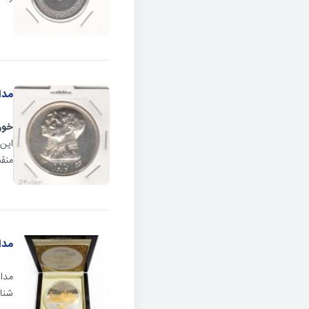
مدال نقره
خور
این 
منقش به آرم
مدا
شنا