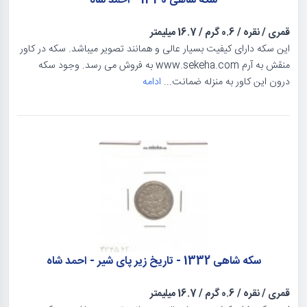
سکه شاهی 1330 - احمد شاه
قمری
/
نقره
/
0.6 گرم
/
16.7 میلیمتر
این سکه دارای کیفیت بسیار عالی و همانند تصویر میباشد. سکه در کاور
منقش به آرم www.sekeha.com به فروش می رسد. وجود سکه
درون این کاور به منزله ضمانت...
ادامه
سکه شاهی 1332 - تاریخ زیر پای شیر - احمد شاه
قمری
/
نقره
/
0.6 گرم
/
16.7 میلیمتر