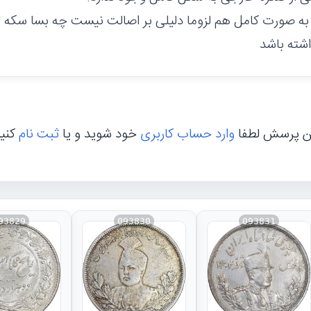
به صورت کامل هم لزوما دلیلی بر اصالت نیست چه بسا سکه تق
شته باشد
ن پرسش لطفا
وارد حساب کاربری
خود شوید و یا
ثبت نام
کنی
93829
093830
093831