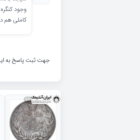
وجود کنگره 
کاملی هم دا
جهت ثبت پاسخ به ای
093834