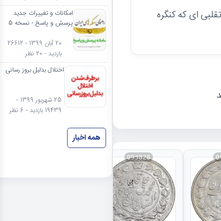
لبی ای که کنگره
امکانات و تغییرات جدید
پرسش و پاسخ - نسخه 5
20 آبان 1399 - 26612
بازدید - 20 نظر
اختلال بدلیل بروز رسانی
د
25 شهریور 1399 -
19439 بازدید - 6 نظر
همه اخبار
093828
0