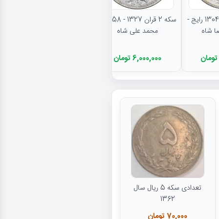
نتایج بیشتر...
سکه 2000 دینار 1304 رایج -
سکه 2 قران 1327 - AU58 -
محمد علی شاه
6,000,000 تومان
تعدادی سکه 5 ریال سال
1362
70,000 تومان