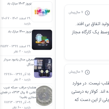
نوروز 1403 مبارک باد
7 سال
پیش
29 اسفند 1402 - 16067
ید اتفاق بی افتد.
بازدید
وسط یک کارگاه مجاز
نوروز 1400 مبارک باد
29 اسفند 1399 - 19542
بازدید - 2 نظر
معرفی مدال یادبود سردار
جنگل
7 سال
پیش
15 آذر 1399 - 26970
بازدید - 2 نظر
تقلب نیست. در موارد
هشدار؛ مراقب «سکه ضرب
ند. کولار به درستی
تقلبی 5 ریال 1313» در فضای
مجازی باشید!
یلی از این دست که
09 آذر 1399 - 78213
بازدید - 60 نظر