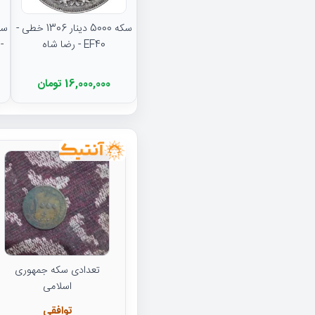
سکه 5000 دینار 1306 خطی -
EF40 - رضا شاه
16,000,000 تومان
تعدادی سکه جمهوری
اسلامی
توافقی