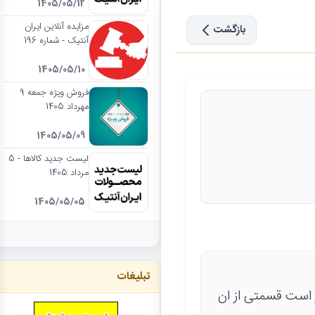
1405/05/12
مزایده آنلاین ایران
بازگشت
آنتیک - شماره 196
1405/05/10
فروش ویژه جمعه 9
مهرداد 1405
1405/05/09
لیست جدید کالاها - 5
مرداد 1405
1405/05/05
تبلیغات
 است قسمتی از ان