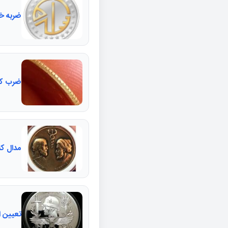
ضربه خ
ضرب کنگره سک
مدال کنگره 1341 ابن 
تعیین ا