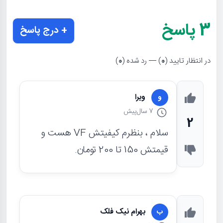
3
پاسخ
+ درج پاسخ
در انتظار تایید (
0
) — رد شده (
0
)
ویرا
و
7 سال
پیش
2
سلام ، بنظرم کیفیتش VF هست و
قیمتش 150 تا 200 تومان.
بهرام نیک فلک
ب