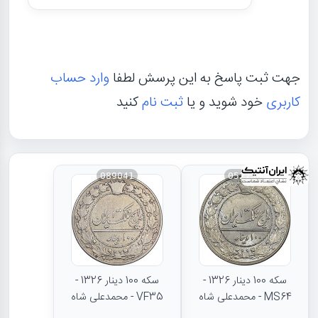
جهت ثبت پاسخ به این پرسش لطفا
وارد حساب
کاربری
خود شوید و یا
ثبت نام
کنید
089041
052738
سکه 100 دینار 1326 -
سکه 100 دینار 1326 -
MS64 - محمدعلی شاه
VF35 - محمدعلی شاه