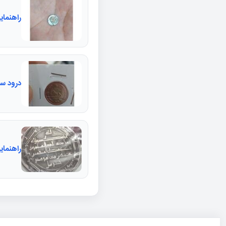
راهنمای
درود سکه ۵۰ دینار مسی تاریخ ارو را
راهنمای