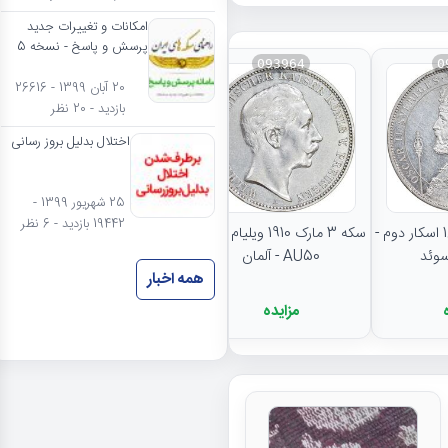
امکانات و تغییرات جدید
پرسش و پاسخ - نسخه 5
093964
0
20 آبان 1399 - 26616
بازدید - 20 نظر
اختلال بدلیل بروز رسانی
نتایج بیشتر...
25 شهریور 1399 -
19442 بازدید - 6 نظر
سکه 2 کرون 1897 اسکار دوم -
سکه 3 مارک 1910 ویلیام دوم -
AU50 - آلمان
همه اخبار
مزایده