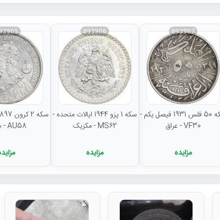
93965
093966
093967
سکه 50 فلس 1931 فیصل یکم -
سکه 1 پزو 1944 ایالات متحده -
VF30 - عراق
MS62 - مکزیک
AU58 - سوئد
مزایده
مزایده
مزایده