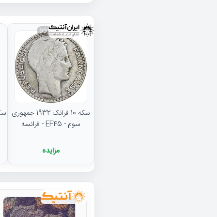
093968
سکه 10 فرانک 1932 جمهوری
سوم - EF45 - فرانسه
مزایده