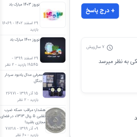
نوروز 1403 مبارک باد
+ درج پاسخ
29 اسفند 1402 - 16069
بازدید
نوروز 1400 مبارک باد
7 سال
پیش
29 اسفند 1399 -
کی به نظر میرسد
19545 بازدید - 2 نظر
معرفی مدال یادبود سردار
جنگل
15 آذر 1399 - 26971
بازدید - 2 نظر
هشدار؛ مراقب «سکه ضرب
تقلبی 5 ریال 1313» در فضای
د
مجازی باشید!
09 آذر 1399 - 78218
بازدید - 60 نظر