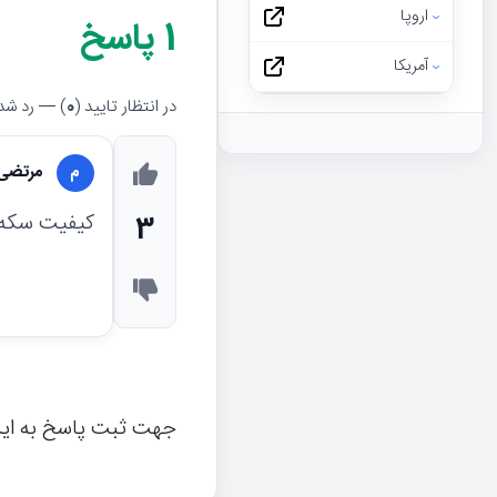
اروپا
1
پاسخ
آمریکا
در انتظار تایید (
0
) — رد شده
مرتضی
م
کیفیت سکه ب
3
جهت ثبت پاسخ به ای