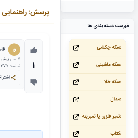
پرسش: راهنمایی سکه
فهرست دسته بندی ها
سکه چکشی
ق
قاس
7 سال
پیش
1
سکه ماشینی
شناسه: 9277
اشتراک
سکه طلا
مدال
تمبر فلزی یا تمبرینه
کتاب