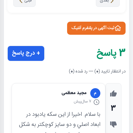
بعدی
قبلی
ثبت آگهی در پلتفرم آنتیک
3
پاسخ
+ درج پاسخ
در انتظار تایید (
0
) — رد شده (
0
)
مجید معظمی
م
7 سال
پیش
3
با سلام. اخيرا از اين سكه يادبود در
ابعاد اصلي و دو سايز كوچكتر به شكل