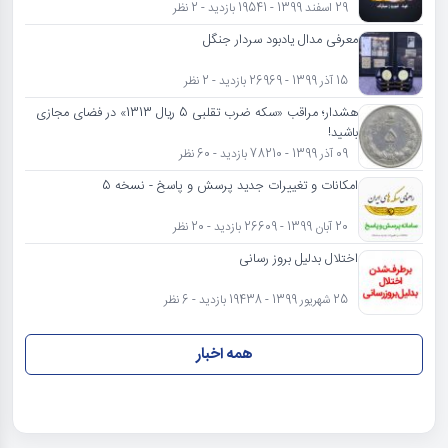
29 اسفند 1399 - 19541 بازدید - 2 نظر
معرفی مدال یادبود سردار جنگل
15 آذر 1399 - 26969 بازدید - 2 نظر
هشدار؛ مراقب «سکه ضرب تقلبی 5 ریال 1313» در فضای مجازی
باشید!
09 آذر 1399 - 78210 بازدید - 60 نظر
امکانات و تغییرات جدید پرسش و پاسخ - نسخه 5
20 آبان 1399 - 26609 بازدید - 20 نظر
اختلال بدلیل بروز رسانی
25 شهریور 1399 - 19438 بازدید - 6 نظر
همه اخبار