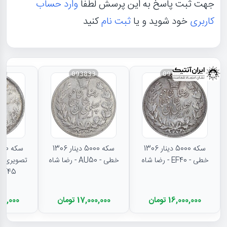
جهت ثبت پاسخ به این پرسش لطفا
وارد حساب
کاربری
خود شوید و یا
ثبت نام
کنید
31
093833
093834
سکه 5000 دینار 1306
سکه 5000 دینار 1306
خطی - EF40 - رضا شاه
خطی - AU50 - رضا شاه
تصویری - 
EF45 - رضا شا
16,000,000 تومان
17,000,000 تومان
11,500,000