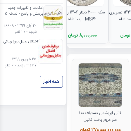
نتایج بیشتر...
امکانات و تغییرات جدید
سکه 5000 دینار 1335 تصویری
سکه 2000 دینار 1304 رایج -
پرسش و پاسخ - نسخه 5
MS62 - رضا شاه
20 آبان 1399 - 26608
بازدید - 20 نظر
8,000,000 تومان
اختلال بدلیل بروز رسانی
25 شهریور 1399 -
19437 بازدید - 6 نظر
همه اخبار
قالی ابریشمی دستباف ۱۰۰
متر مربع بافت نائین
270,000,000,000 تومان