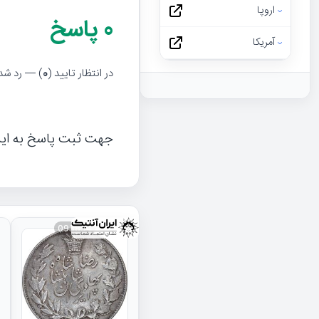
اروپا
0
پاسخ
آمریکا
در انتظار تایید (
0
) — رد شده
جهت ثبت پاسخ به ای
093834