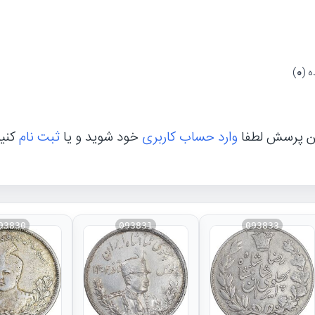
 (
0
)
ن پرسش لطفا
وارد حساب کاربری
خود شوید و یا
ثبت نام
کنی
93830
093831
093833