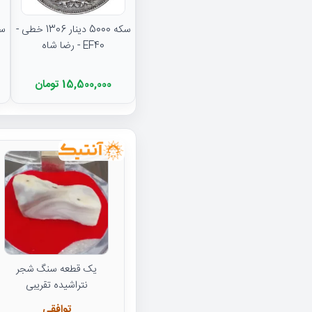
سکه 5000 دینار 1306 خطی -
EF40 - رضا شاه
15,500,000 تومان
یک قطعه سنگ شجر
نتراشیده تقریبی
توافقی