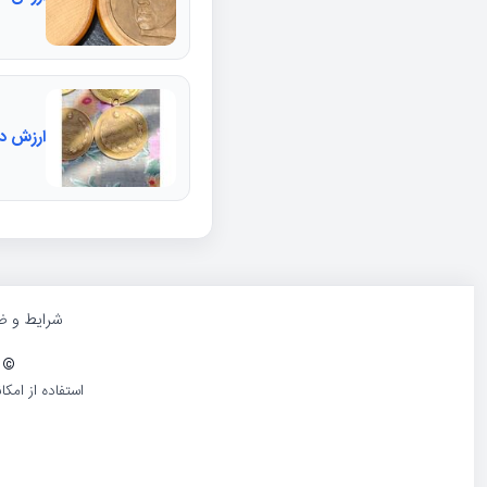
ارزش د
شرایط و ض
©
1386-1405 کلیه حقوق و محتوا
استفاده از امک