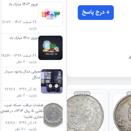
نوروز 1403 مبارک باد
+ درج پاسخ
29 اسفند 1402 - 16062
بازدید
نوروز 1400 مبارک باد
د
29 اسفند 1399 - 19541
بازدید - 2 نظر
معرفی مدال یادبود سردار
جنگل
15 آذر 1399 - 26968
093829
0
بازدید - 2 نظر
هشدار؛ مراقب «سکه ضرب
تقلبی 5 ریال 1313» در فضای
مجازی باشید!
09 آذر 1399 - 78198
بازدید - 60 نظر