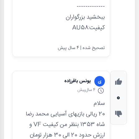
-------------
ببخشید بزرگواران
کیفیت:AU58
تصحیح شده | 4 سال پیش
یونس باقرزاده
ی
4 سال
پیش
0
سلام
20 ریالی بازیهای آسیایی محمد رضا
شاه 1353 بنظر من کیفیت VF و
ارزش حدود 20 الی 30 هزار تومان