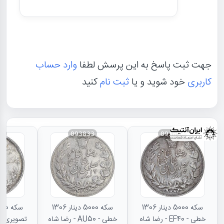
جهت ثبت پاسخ به این پرسش لطفا
وارد حساب
کاربری
خود شوید و یا
ثبت نام
کنید
31
093833
093834
سکه 5000 دینار 1306
سکه 5000 دینار 1306
خطی - EF40 - رضا شاه
خطی - AU50 - رضا شاه
تصویری - 