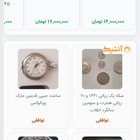
EF45 - رضا شا
16,000,000 تومان
17,000,000 تومان
11,500,000
سکه یک ریالی ۱۳۶۱ و ۲۰
ساعت جیبی قدیمی مارک
ریالی هجرت و سومین
ویالوکس
سالگرد انقلاب
توافقی
توافقی