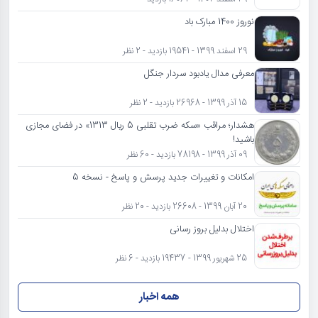
نوروز 1400 مبارک باد
29 اسفند 1399 - 19541 بازدید - 2 نظر
معرفی مدال یادبود سردار جنگل
15 آذر 1399 - 26968 بازدید - 2 نظر
هشدار؛ مراقب «سکه ضرب تقلبی 5 ریال 1313» در فضای مجازی
باشید!
09 آذر 1399 - 78198 بازدید - 60 نظر
امکانات و تغییرات جدید پرسش و پاسخ - نسخه 5
20 آبان 1399 - 26608 بازدید - 20 نظر
اختلال بدلیل بروز رسانی
25 شهریور 1399 - 19437 بازدید - 6 نظر
همه اخبار