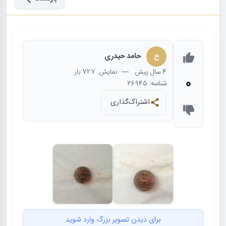
ح
حامد حیدری
4 سال
پیش
— نمایش: 727 بار
0
شناسه: 26945
اشتراک‌گذاری
برای دیدن تصویر بزرگ وارد شوید