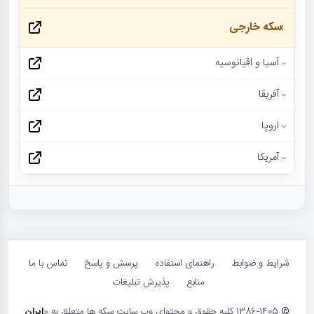
سکه خارجی
آسیا و اقیانوسیه
آفریقا
اروپا
آمریکا
شرایط و ضوابط
راهنمای استفاده
پرسش و پاسخ
تماس با ما
منابع
پذیرش تبلیغات
©
1386-1405 کلیه حقوق و محتوای وب سایت سکه ها متعلق به «
ایران