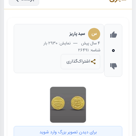
س
سيد پاريز
4 سال
پیش
— نمایش: 2930 بار
0
شناسه: 26491
اشتراک‌گذاری
برای دیدن تصویر بزرگ وارد شوید