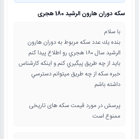
سكه دوران هارون الرشید 180 هجری
با سلام
بنده يك عدد سكه مربوط به دوران هارون
الرشيد سال ١٨٠ هجري رو اطلاع پيدا كنم
بايد از چه طريق پيگيري كنم.و اينكه كارشناس
خبره سكه از چه طريق ميتوانم دسترسي
داشته باشم
پرسش در مورد قیمت سکه های تاریخی
ممنوع است