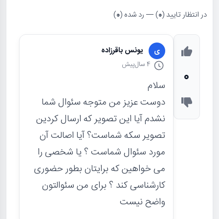
در انتظار تایید (
0
) — رد شده (
0
)
یونس باقرزاده
ی
4 سال
پیش
0
سلام
دوست عزیز من متوجه سئوال شما
نشدم آیا این تصویر که ارسال کردین
تصویر سکه شماست؟ آیا اصالت آن
مورد سئوال شماست ؟ یا شخصی را
می خواهین که برایتان بطور حضوری
کارشناسی کند ؟ برای من سئوالتون
واضح نیست