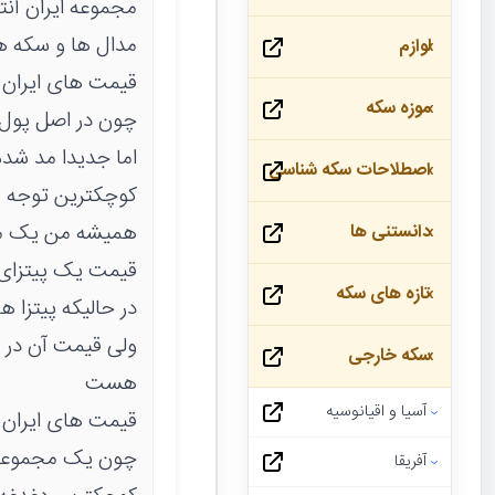
مجموعه ایران آنت
مدال ها و سکه 
لوازم
قیمت های ایران 
موزه سکه
چون در اصل پول ک
اما جدیدا مد شده
اصطلاحات سکه شناسی
کوچکترین توجه ب
همیشه من یک مثا
دانستنی ها
قیمت یک پیتزای ک
تازه های سکه
در حالیکه پیتزا 
ولی قیمت آن در ش
سکه خارجی
هست
آسیا و اقیانوسیه
قیمت های ایران آ
چون یک مجموعه ب
آفریقا