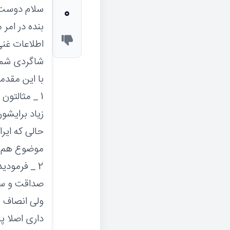
سلام دوست ع
0
بنده در امر 
اطلاعات غنی
شاگردی شما 
با این مقدم
1 _ مثالتون
زیاد برایشو
حالی که ایر
موضوع هم مو
2 _ فرمودی
صداقت و سلا
ولی انصاف ن
داری اصلا پ