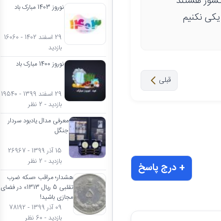
کشور هستند
نوروز 1403 مبارک باد
 یکی نکنیم
29 اسفند 1402 - 16060
بازدید
نوروز 1400 مبارک باد
قبلی
29 اسفند 1399 - 19540
بازدید - 2 نظر
معرفی مدال یادبود سردار
جنگل
15 آذر 1399 - 26967
بازدید - 2 نظر
+ درج پاسخ
هشدار؛ مراقب «سکه ضرب
تقلبی 5 ریال 1313» در فضای
مجازی باشید!
09 آذر 1399 - 78192
بازدید - 60 نظر