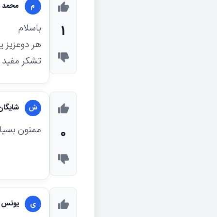
محمد ر
م
باسلام
1
هر دوعزیز 
تشکر مفید 
شایگا
ش
ممنون بسیار
0
یونس ب
ی