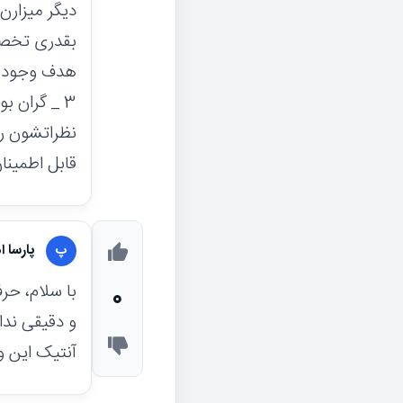
دیگر میزارن 
بقدری تخصص
هدف وجود ند
3 _ گران 
نظراتشون را
قابل اطمینا
پارسا ا
پ
با سلام، حر
0
و دقیقی ندا
آنتیک این 