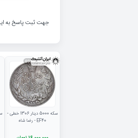
جهت ثبت پاسخ به ای
093834
سکه 5000 دینار 1306 خطی -
EF40 - رضا شاه
16,000,000 تومان