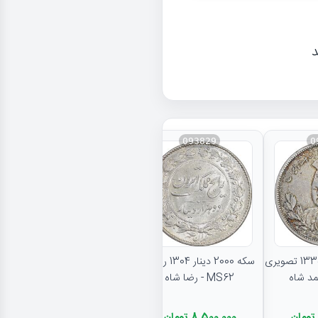
د
093829
0
نتایج بیشتر...
سکه 5000 دینار 1335 تصویری
سکه 2000 دینار 1304 رایج -
MS62 - رضا شاه
8,500,000 تومان