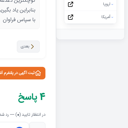
کوچکترین دغدغه 
اروپا
بنابراین یاد بگیر
آمریکا
با سپاس فراوان
بعدی
ثبت آگهی در پلتفرم آن
4
پاسخ
در انتظار تایید (
0
) — رد شده