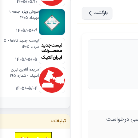
1405/05/10
فروش ویژه جمعه 9
بازگشت
مهرداد 1405
1405/05/09
لیست جدید کالاها - 5
مرداد 1405
1405/05/05
مزایده آنلاین ایران
آنتیک - شماره 195
1405/05/04
یمی درخواست
تبلیغات