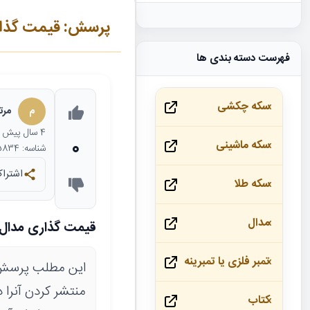
پرسش: قیمت گذار
فهرست دسته بندی ها
سکه چکشی
م
مرت
4 سال
پیش
0
سکه ماشینی
شناسه: 25834
اشتراک
سکه طلا
مدال
قیمت گذاری مدال 
تمبر فلزی یا تمبرینه
این مطلب پرسش 
منتشر کردن آنرا د
کتاب