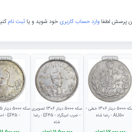
ن پرسش لطفا
وارد حساب کاربری
خود شوید و یا
ثبت نام
کنی
93830
093831
093833
سکه 5000 دینار 1306 خطی -
سکه 5000 دینار 1306 تصویری
AU50 - رضا شاه
- ضرب لنینگراد - EF45 - رضا
- EF45 - احمد شاه
شاه
17,000,000 تومان
11,500,000 تومان
11,500,000 تومان