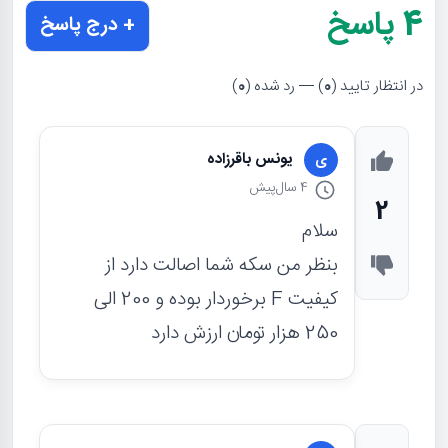
4
پاسخ
+ درج پاسخ
در انتظار تایید (
0
) — رد شده (
0
)
یونس باقرزاده
ی
4 سال
پیش
2
سلام
بنظر من سکه شما اصالت دارد از
کیفیت F برخوردار بوده و 200 الی
250 هزار تومان ارزش دارد