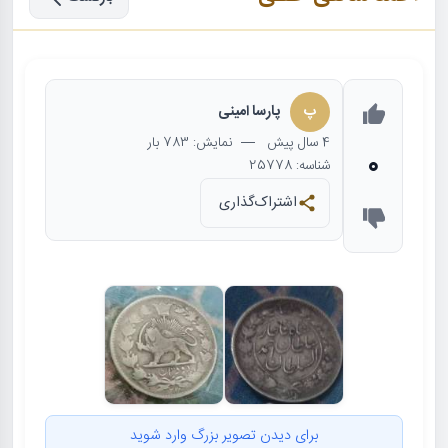
پ
پارسا امینی
4 سال
پیش
— نمایش: 783 بار
0
شناسه: 25778
اشتراک‌گذاری
برای دیدن تصویر بزرگ وارد شوید