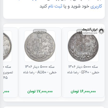
کاربری
خود شوید و یا
ثبت نام
کنید
31
093833
093834
سکه 5000 دینار 1306
سکه 5000 دینار 1306
خطی - EF40 - رضا شاه
خطی - AU50 - رضا شاه
تصویری - 
EF45 - رضا شا
16,000,000 تومان
17,000,000 تومان
11,500,000