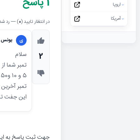
1
پاسخ
اروپا
آمریکا
در انتظار تایید (
0
) — رد شده
یونس ب
ی
سلام
2
تمبر آخرین بار به قیمت
این جفت تمبر شما بنظر 
جهت ثبت پاسخ به ای