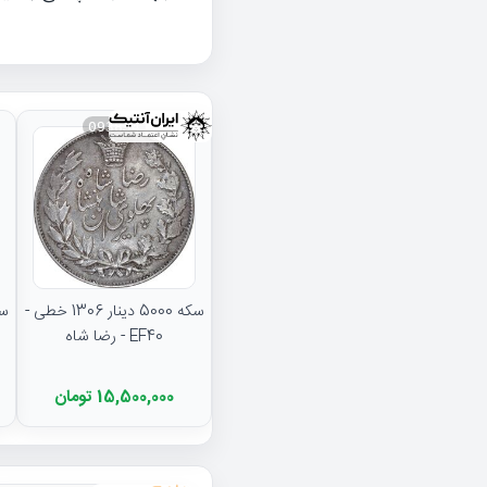
093834
سکه 5000 دینار 1306 خطی -
EF40 - رضا شاه
15,500,000 تومان