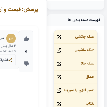
پرسش: قیمت و ار
فهرست دسته بندی ها
سکه چکشی
س
سید
4 سال
پیش
0
سکه ماشینی
شناسه: 25652
اشتراک
سکه طلا
مدال
تمبر فلزی یا تمبرینه
کتاب