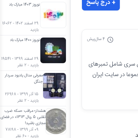
+ درج پاسخ
نوروز 1403 مبارک باد
29 اسفند 1402 - 16062
بازدید
4 سال
پیش
نوروز 1400 مبارک باد
29 اسفند 1399 - 19541
حمد رضا شاه سال 1353 می باشد این سری شامل تمبرهای
بازدید - 2 نظر
2 و 50 ریال می باشد که مجموعا در سایت ایران
معرفی مدال یادبود سردار
جنگل
15 آذر 1399 - 26968
بازدید - 2 نظر
هشدار؛ مراقب «سکه ضرب
تقلبی 5 ریال 1313» در فضای
مجازی باشید!
09 آذر 1399 - 78198
د
بازدید - 60 نظر