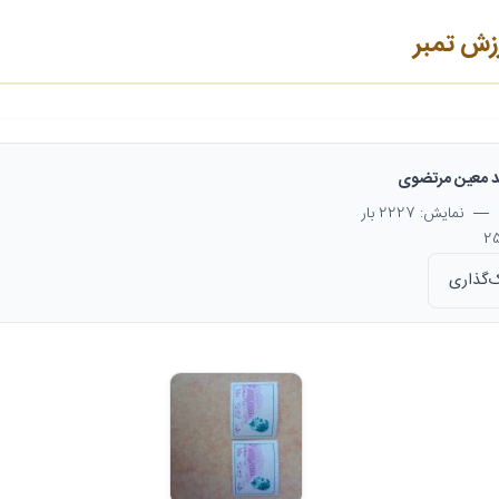
زش تمبر
 معین مرتضوی
— نمایش: 2227 بار
‌گذاری