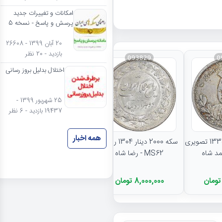
امکانات و تغییرات جدید
پرسش و پاسخ - نسخه 5
20 آبان 1399 - 26608
بازدید - 20 نظر
093829
0
اختلال بدلیل بروز رسانی
25 شهریور 1399 -
19437 بازدید - 6 نظر
نتایج بیشتر...
همه اخبار
سکه 5000 دینار 1335 تصویری
سکه 2000 دینار 1304 رایج -
MS62 - رضا شاه
8,000,000 تومان