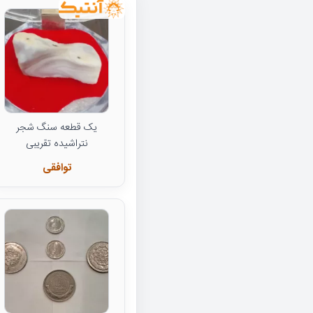
یک قطعه سنگ شجر
نتراشیده تقریبی
توافقی