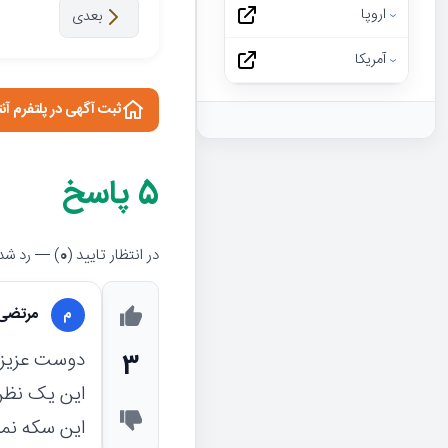
اروپا
بعدی
آمریکا
ثبت آگهی در پلتفرم آن
5
پاسخ
در انتظار تایید (
0
) — رد شده
مرتضی
م
دوست عزیز
3
این یک نظ
این سکه نمیتواند روی 0