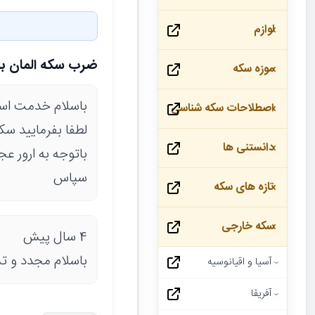
لوازم
ضرب سکه المان بر
موزه سکه
باسلام خدمت اسا
اصطلاحات سکه شناسی
لطفا بفرمایید سکه 2فنیک پیوست اصل میب
دانستنی ها
باتوجه به ارور ع
سپاس
تازه های سکه
سکه خارجی
4 سال پیش
باسلام مجدد و 
آسیا و اقیانوسیه
آفریقا