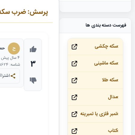
پرسش: ضرب سکه ال
فهرست دسته بندی ها
سکه چکشی
ح
حمی
4 سال
پیش
3
سکه ماشینی
شناسه: 25624
اشتراک
سکه طلا
مدال
تمبر فلزی یا تمبرینه
کتاب