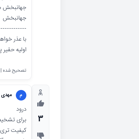
جهانبخش می 
جهانبخش
-------------
با عذر خواه
اولیه حقیر 
تصحیح شده | 4 سال پیش
مهدی 
م
درود
3
برای تشخیص 
کیفیت تری ا