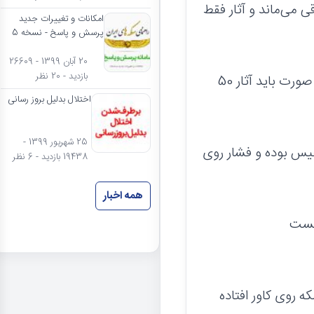
 سکه قدیم باقی می‌ماند و آثار فقط
امکانات و تغییرات جدید
پرسش و پاسخ - نسخه 5
20 آبان 1399 - 26609
بازدید - 20 نظر
از طرفی امکان ضرب 50 دینار روی 2 فنیک هم منتفی هست چون در این صورت باید آثار 50
اختلال بدلیل بروز رسانی
25 شهریور 1399 -
 بین آنها خیس بوده و فشار روی
19438 بازدید - 6 نظر
همه اخبار
 روی کاور افتاده