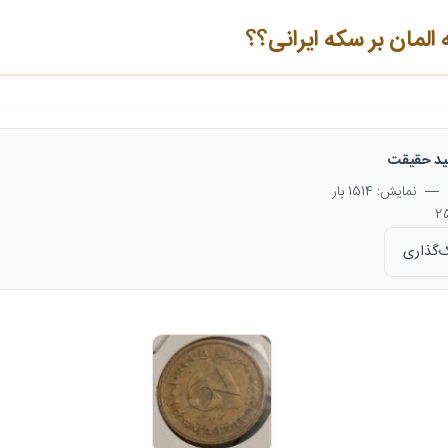
مان بر سکه ایرانی؟؟
د حقیقت
— نمایش: 1514 بار
‌گذاری