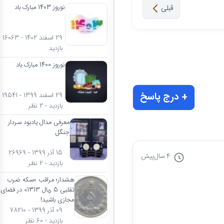
قبلی
نوروز 1403 مبارک باد
29 اسفند 1402 - 16063
بازدید
نوروز 1400 مبارک باد
+ درج پاسخ
29 اسفند 1399 - 19541
بازدید - 2 نظر
معرفی مدال یادبود سردار
جنگل
15 آذر 1399 - 26969
4 سال
پیش
بازدید - 2 نظر
هشدار؛ مراقب «سکه ضرب
تقلبی 5 ریال 1313» در فضای
مجازی باشید!
09 آذر 1399 - 78210
بازدید - 60 نظر