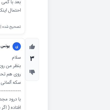
بعد با کمی
احتمال اینکه سکه آلما
تصحیح شده | 4 سال پیش
یونس ب
ی
سلام
3
روی هم تحت
سکه آلمانی 
-------------
با درود مجد
افتاده ( اگ