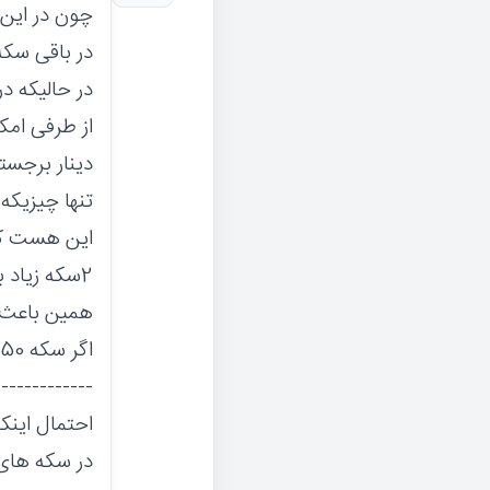
در باقی سکه
در حالیکه در این سکه
دینار برجسته و 2فنیک ضعیف و م
تنها چیزیکه
2سکه زیاد بوده
همین باعث 
اگر سکه 50 دیناری رو پیدا میکردید میدیدید که آثار 2فنیک روی آن هم هست
-------------
احتمال اینک
در سکه های 