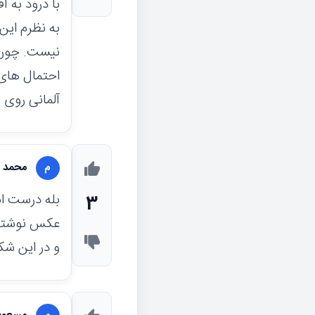
با درود به 
به نظرم این
نیست. چون در
احتمال های
آلمانی روی 
محمد ر
م
بله درست اس
3
عکس نوشته
و در این شک