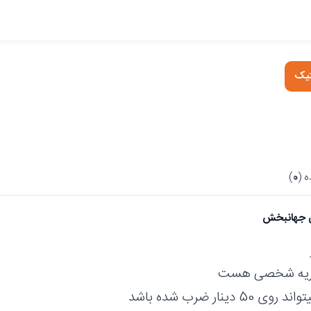
تیک
 (
0
)
 جهانبخش
ریه شخصی هست
5 دینار ضرب شده باشد