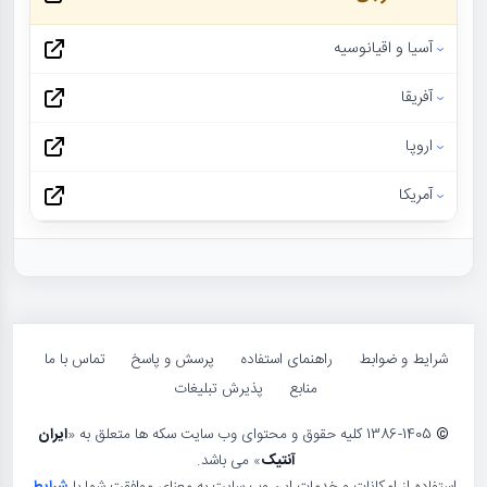
آسیا و اقیانوسیه
آفریقا
اروپا
آمریکا
شرایط و ضوابط
راهنمای استفاده
پرسش و پاسخ
تماس با ما
منابع
پذیرش تبلیغات
©
1386-1405 کلیه حقوق و محتوای وب سایت سکه ها متعلق به «
ایران
آنتیک
» می باشد.
استفاده از امکانات و خدمات این وب سایت به معنای موافقت شما با
شرایط