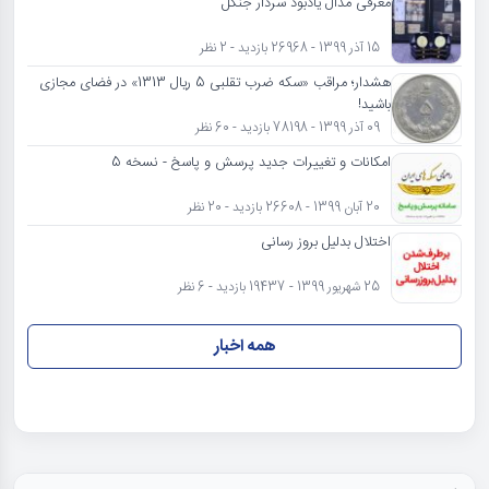
معرفی مدال یادبود سردار جنگل
15 آذر 1399 - 26968 بازدید - 2 نظر
هشدار؛ مراقب «سکه ضرب تقلبی 5 ریال 1313» در فضای مجازی
باشید!
09 آذر 1399 - 78198 بازدید - 60 نظر
امکانات و تغییرات جدید پرسش و پاسخ - نسخه 5
20 آبان 1399 - 26608 بازدید - 20 نظر
اختلال بدلیل بروز رسانی
25 شهریور 1399 - 19437 بازدید - 6 نظر
همه اخبار