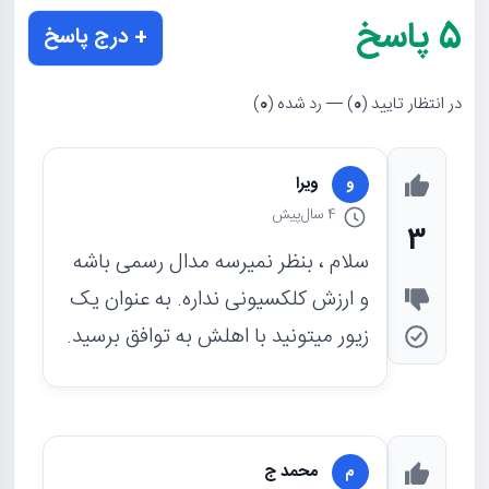
5
پاسخ
+ درج پاسخ
در انتظار تایید (
0
) — رد شده (
0
)
ویرا
و
4 سال
پیش
3
سلام ، بنظر نمیرسه مدال رسمی باشه
و ارزش کلکسیونی نداره. به عنوان یک
زیور میتونید با اهلش به توافق برسید.
محمد ج
م