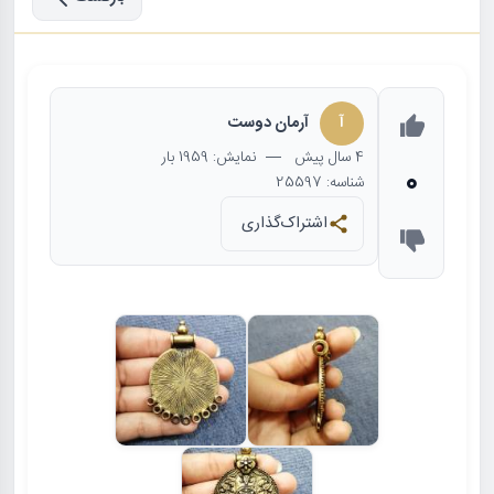
آ
آرمان دوست
4 سال
پیش
— نمایش: 1959 بار
0
شناسه: 25597
اشتراک‌گذاری