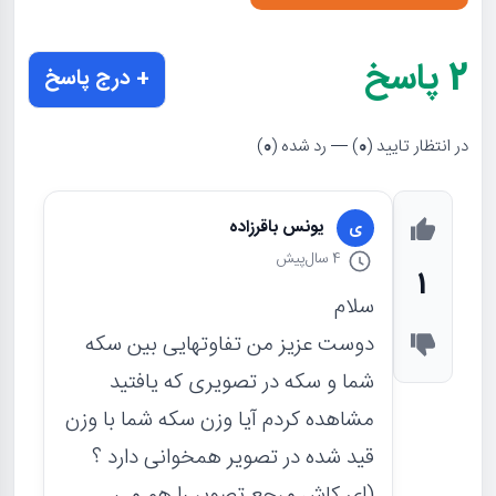
2
پاسخ
+ درج پاسخ
در انتظار تایید (
0
) — رد شده (
0
)
یونس باقرزاده
ی
4 سال
پیش
1
سلام
دوست عزیز من تفاوتهایی بین سکه
شما و سکه در تصویری که یافتید
مشاهده کردم آیا وزن سکه شما با وزن
قید شده در تصویر همخوانی دارد ؟
(ای کاش مرجع تصویر را هم می