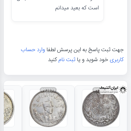
است که بعید میدانم
جهت ثبت پاسخ به این پرسش لطفا
وارد حساب
کاربری
خود شوید و یا
ثبت نام
کنید
30
093831
093834