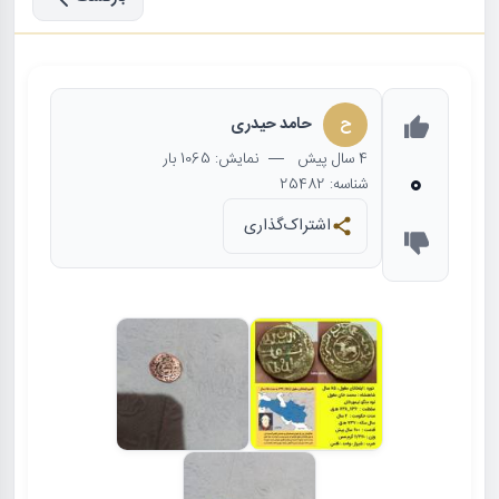
ح
حامد حیدری
4 سال
پیش
— نمایش: 1065 بار
0
شناسه: 25482
اشتراک‌گذاری