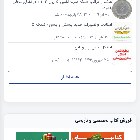
هشدار؛ مراقب «سکه ضرب تقلبی 5 ریال 1313» در فضای مجازی
باشید!
09 آذر 1399 - 78224 بازدید - 60 نظر
امکانات و تغییرات جدید پرسش و پاسخ - نسخه 5
20 آبان 1399 - 26616 بازدید - 20 نظر
اختلال بدلیل بروز رسانی
25 شهریور 1399 - 19444 بازدید - 6 نظر
همه اخبار
فروش کتاب تخصصی و تاریخی