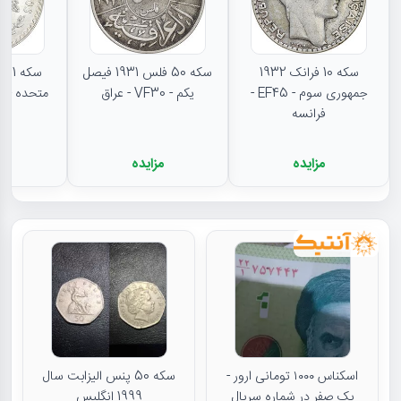
سکه 10 فرانک 1932
سکه 50 فلس 1931 فیصل
جمهوری سوم - EF45 -
یکم - VF30 - عراق
متحده - MS62 - مکزیک
فرانسه
مزایده
مزایده
م
اسکناس ۱۰۰۰ تومانی ارور -
سکه 50 پنس الیزابت سال
یک صفر در شماره سریال
1999 انگلیس