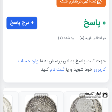
ثبت آگهی در پلتفرم آنتیک
0
پاسخ
+ درج پاسخ
در انتظار تایید (
0
) — رد شده (
0
)
جهت ثبت پاسخ به این پرسش لطفا
وارد حساب
کاربری
خود شوید و یا
ثبت نام
کنید
66
093967
093968