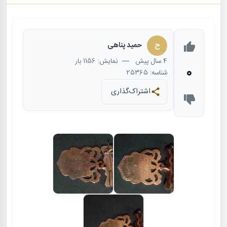
ح
حمید پناهی
4 سال
پیش
— نمایش: 1156 بار
0
شناسه: 25365
اشتراک‌گذاری