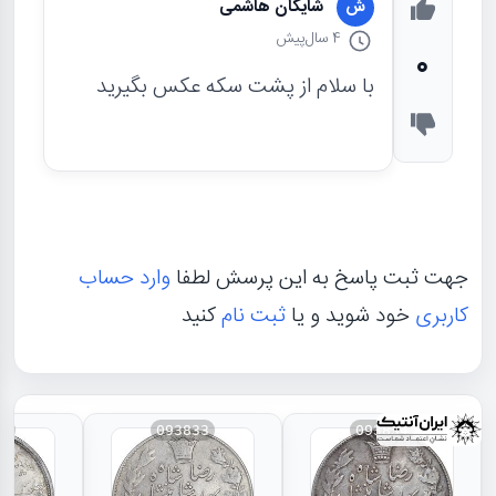
شایگان هاشمی
ش
4 سال
پیش
0
با سلام از پشت سکه عکس بگیرید
جهت ثبت پاسخ به این پرسش لطفا
وارد حساب
کاربری
خود شوید و یا
ثبت نام
کنید
31
093833
093834