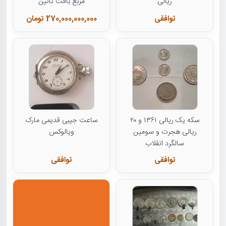
ریالی
مربع بافت نائین
توافقی
270,000,000,000 تومان
سکه یک ریالی ۱۳۶۱ و ۲۰
ساعت جیبی قدیمی مارک
ریالی هجرت و سومین
ویالوکس
سالگرد انقلاب
توافقی
توافقی