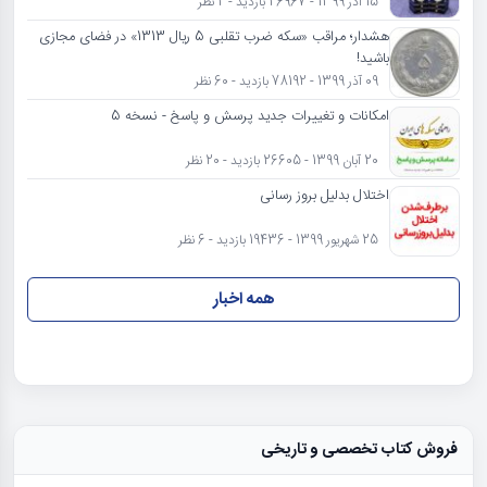
15 آذر 1399 - 26967 بازدید - 2 نظر
هشدار؛ مراقب «سکه ضرب تقلبی 5 ریال 1313» در فضای مجازی
باشید!
09 آذر 1399 - 78192 بازدید - 60 نظر
امکانات و تغییرات جدید پرسش و پاسخ - نسخه 5
20 آبان 1399 - 26605 بازدید - 20 نظر
اختلال بدلیل بروز رسانی
25 شهریور 1399 - 19436 بازدید - 6 نظر
همه اخبار
فروش کتاب تخصصی و تاریخی