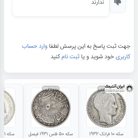
ندارند
جهت ثبت پاسخ به این پرسش لطفا
وارد حساب
کاربری
خود شوید و یا
ثبت نام
کنید
66
093967
093968
سکه 10 فرانک 1932
سکه 50 فلس 1931 فیصل