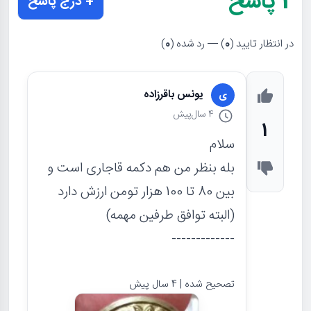
2
پاسخ
+ درج پاسخ
در انتظار تایید (
0
) — رد شده (
0
)
یونس باقرزاده
ی
4 سال
پیش
1
سلام
بله بنظر من هم دکمه قاجاری است و
بین 80 تا 100 هزار تومن ارزش دارد
(البته توافق طرفین مهمه)
-------------
تصحیح شده | 4 سال پیش