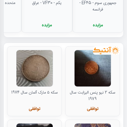
جمهوری سوم - EF45 -
یکم - VF30 - عراق
متحده - MS62 - مکزیک
فرانسه
مزایده
مزایده
م
سکه 2 نیو پنس الیزابت سال
سکه ۵ مارک آلمان سال 1974
1979
توافقی
توافقی