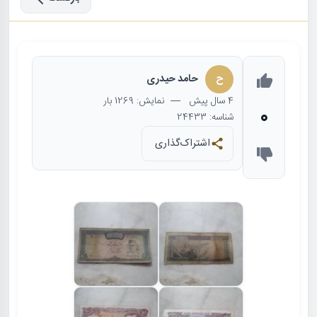
ح
حامد حیدری
4 سال
پیش
— نمایش: 1269 بار
0
شناسه: 24433
اشتراک‌گذاری