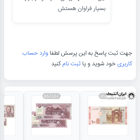
بسیار فراوان هستش
جهت ثبت پاسخ به این پرسش لطفا
وارد حساب
کاربری
خود شوید و یا
ثبت نام
کنید
53
057157
051005