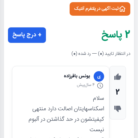
ثبت آگهی در پلتفرم آنتیک
2
پاسخ
+ درج پاسخ
در انتظار تایید (
0
) — رد شده (
0
)
یونس باقرزاده
ی
4 سال
پیش
2
سلام
اسکناسهایتان اصالت دارد منتهی
کیفیتشون در حد گذاشتن در آلبوم
نیست