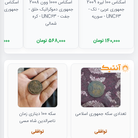
اسکناس 100 لیره 2009
اسکناس 1000 وون 2008
جمهوری عربی - تک -
جمهوری دموکراتیک خلق -
UNC63 - سوریه
جفت - UNC63 - کره
- پ
شمالی
140,000 تومان
568,000 تومان
979,000 
تعدادی سکه جمهوری اسلامی
سکه 100 دیناری زمان
ناصرالدین شاه مسی
توافقی
توافقی